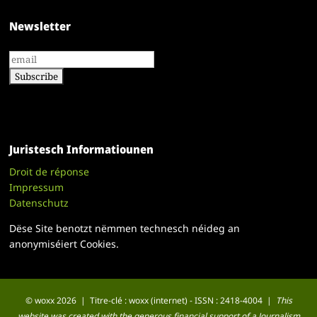
Newsletter
Juristesch Informatiounen
Droit de réponse
Impressum
Datenschutz
Dëse Site benotzt nëmmen technesch néideg an
anonymiséiert Cookies.
© woxx 2026 | Titre-clé : woxx (internet) - ISSN : 2418-4004 |
This
website was created with the generous financial support of a Journalism