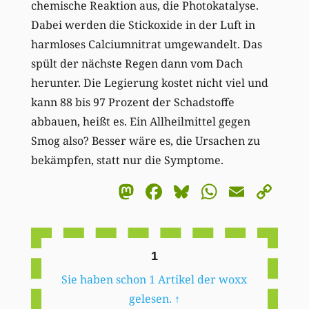
chemische Reaktion aus, die Photokatalyse.
Dabei werden die Stickoxide in der Luft in
harmloses Calciumnitrat umgewandelt. Das
spült der nächste Regen dann vom Dach
herunter. Die Legierung kostet nicht viel und
kann 88 bis 97 Prozent der Schadstoffe
abbauen, heißt es. Ein Allheilmittel gegen
Smog also? Besser wäre es, die Ursachen zu
bekämpfen, statt nur die Symptome.
Mastodon
Facebook
Bluesky
WhatsA
Email
Co
Li
1
Sie haben schon 1 Artikel der woxx
gelesen.
↑