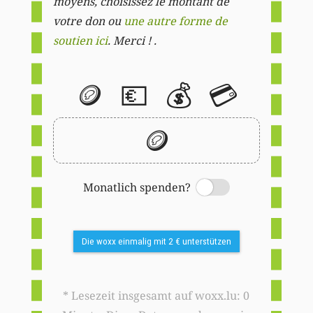
moyens, choisissez le montant de
votre don ou
une autre forme de
soutien ici
. Merci ! .
🪙
💶
💰
💳
🪙
Monatlich spenden?
Switch
Die woxx einmalig mit 2 € unterstützen
* Lesezeit insgesamt auf woxx.lu: 0