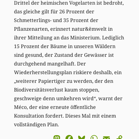
Drittel der heimischen Vogelarten ist bedroht,
das gleiche gilt für 26 Prozent der
Schmetterlings- und 35 Prozent der
Pflanzenarten, erinnert natur&ëmwelt in
ihrer Mitteilung an das Ministerium. Lediglich
15 Prozent der Bäume in unseren Wäldern
sind gesund, der Zustand der Gewässer ist
durchgehend mangelhaft. Der
Wiederherstellungsplan riskiere deshalb, ein
„weiterer Papiertiger zu werden, der den
Biodiversitätsverlust kaum stoppen,
geschweige denn umkehren wird“, warnt der
Méco, der eine erneute öffentliche
Konsultation fordert. Dieses Mal mit einem
vollständigen Plan.
Mastodon
Facebook
Bluesky
WhatsA
Email
Co