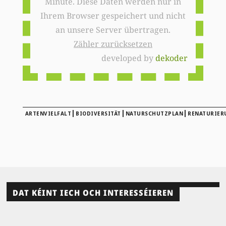
Minute. Diese Daten werden nur in
Ihrem Browser gespeichert und nicht
an unsere Server übertragen.
Zähler zurücksetzen
developed by
dekoder
|
|
|
ARTENVIELFALT
BIODIVERSITÄT
NATURSCHUTZPLAN
RENATURIER
DAT KÉINT IECH OCH INTERESSÉIEREN