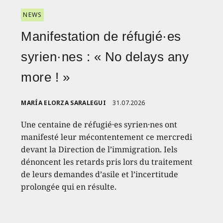
NEWS
Manifestation de réfugié·es
syrien·nes : « No delays any
more ! »
MARÍA ELORZA SARALEGUI
31.07.2026
Une centaine de réfugié·es syrien·nes ont
manifesté leur mécontentement ce mercredi
devant la Direction de l’immigration. Iels
dénoncent les retards pris lors du traitement
de leurs demandes d’asile et l’incertitude
prolongée qui en résulte.