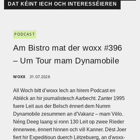
DAT KÉINT IECH OCH INTERESSÉIEREN
PODCAST
Am Bistro mat der woxx #396
– Um Tour mam Dynamobile
WOXX
31.07.2026
All Woch bitt d’woxx Iech an hirem Podcast en
Abléck an hir journalistesch Aarbecht. Zanter 1995
fuere Leit aus der Belsch ënnert dem Numm
Dynamobile zesummen an d'Vakanz – mam Vëlo.
Néng Deeg laang si ronn 130 Leit op zwee Rieder
ënnerwee, ënnert hinnen och vill Kanner. Dëst Joer
fiert hir Expeditioun duerch Lëtzebuerg, an d'woxx-