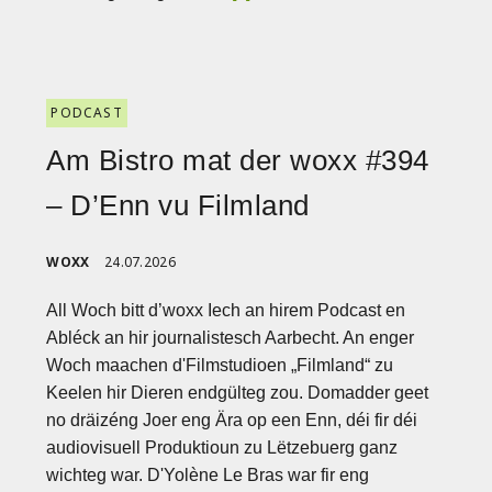
PODCAST
Am Bistro mat der woxx #394
– D’Enn vu Filmland
WOXX
24.07.2026
All Woch bitt d’woxx Iech an hirem Podcast en
Abléck an hir journalistesch Aarbecht. An enger
Woch maachen d'Filmstudioen „Filmland“ zu
Keelen hir Dieren endgülteg zou. Domadder geet
no dräizéng Joer eng Ära op een Enn, déi fir déi
audiovisuell Produktioun zu Lëtzebuerg ganz
wichteg war. D'Yolène Le Bras war fir eng