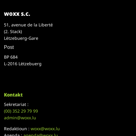
woxx s.c.
51, avenue de la Liberté
(2. Stack)
Lëtzebuerg-Gare
Post
BP 684
L-2016 Lëtzebuerg
Kontakt
Sekretariat :
(00)
352 29 79 99
admin@woxx.lu
Redaktioun :
woxx@woxx.lu
Agenda :
agenda@woxx.lu