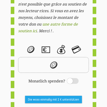
n'est possible que grâce au soutien de
nos lecteur·rices. Si vous en avez les
moyens, choisissez le montant de
votre don ou
une autre forme de
soutien ici
. Merci ! .
🪙
💶
💰
💳
🪙
Monatlich spenden?
Switch
Die woxx einmalig mit 2 € unterstützen