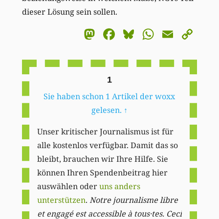
dieser Lösung sein sollen.
Mastodon
Facebook
Bluesky
WhatsA
Email
Co
Li
1
Sie haben schon 1 Artikel der woxx
gelesen.
↑
Unser kritischer Journalismus ist für
alle kostenlos verfügbar. Damit das so
bleibt, brauchen wir Ihre Hilfe. Sie
können Ihren Spendenbeitrag hier
auswählen oder
uns anders
unterstützen
.
Notre journalisme libre
et engagé est accessible à tous·tes. Ceci