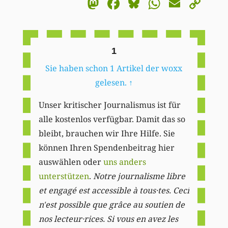
Mastodon
Facebook
Bluesky
WhatsA
Email
Co
Li
1
Sie haben schon 1 Artikel der woxx
gelesen.
↑
Unser kritischer Journalismus ist für
alle kostenlos verfügbar. Damit das so
bleibt, brauchen wir Ihre Hilfe. Sie
können Ihren Spendenbeitrag hier
auswählen oder
uns anders
unterstützen
.
Notre journalisme libre
et engagé est accessible à tous·tes. Ceci
n'est possible que grâce au soutien de
nos lecteur·rices. Si vous en avez les