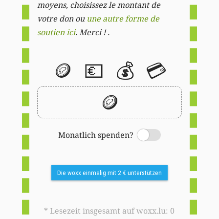
moyens, choisissez le montant de
votre don ou
une autre forme de
soutien ici
. Merci ! .
🪙
💶
💰
💳
🪙
Monatlich spenden?
Switch
Die woxx einmalig mit 2 € unterstützen
* Lesezeit insgesamt auf woxx.lu: 0