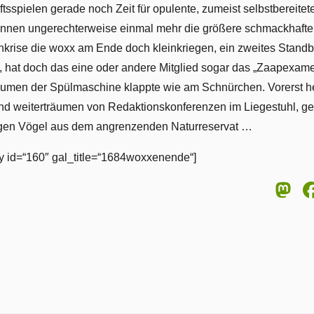
ftsspielen gerade noch Zeit für opulente, zumeist selbstbereite
innen ungerechterweise einmal mehr die größere schmackhafte 
enkrise die woxx am Ende doch kleinkriegen, ein zweites Standb
 hat doch das eine oder andere Mitglied sogar das „Zaapexamen“
umen der Spülmaschine klappte wie am Schnürchen. Vorerst hei
nd weiterträumen von Redaktionskonferenzen im Liegestuhl, ge
igen Vögel aus dem angrenzenden Naturreservat …
 id=“160″ gal_title=“1684woxxenende“]
M