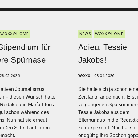
WOXX@HOME
NEWS
WOXX@HOME
Stipendium für
Adieu, Tessie
ere Spürnase
Jakobs!
28.05.2026
WOXX
03.04.2026
gativen Journalismus
Sie hatte sich ja schon ein
en – diesen Wunsch hatte
Zeit lang rar gemacht: Erst 
Redakteurin María Elorza
vergangenen Spätsommer 
gui schon während des
Tessie Jakobs aus dem
s. Nun hat sie erneut
Elternurlaub in die Redakti
roßen Schritt auf ihrem
zurückgekehrt. Nun hat sie
macht.
endgültig ihre Sachen gep