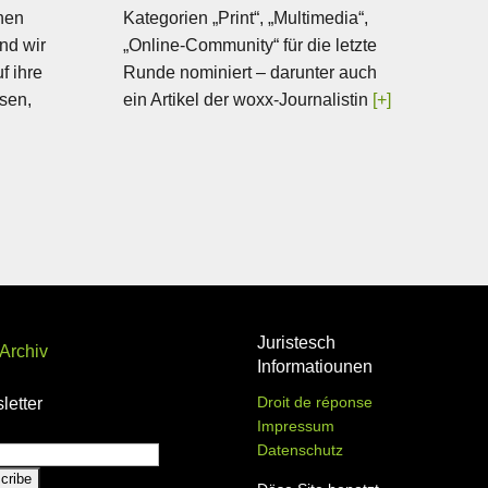
hen
Kategorien „Print“, „Multimedia“,
nd wir
„Online-Community“ für die letzte
f ihre
Runde nominiert – darunter auch
ssen,
ein Artikel der woxx-Journalistin
[+]
Juristesch
Archiv
Informatiounen
Droit de réponse
letter
Impressum
Datenschutz