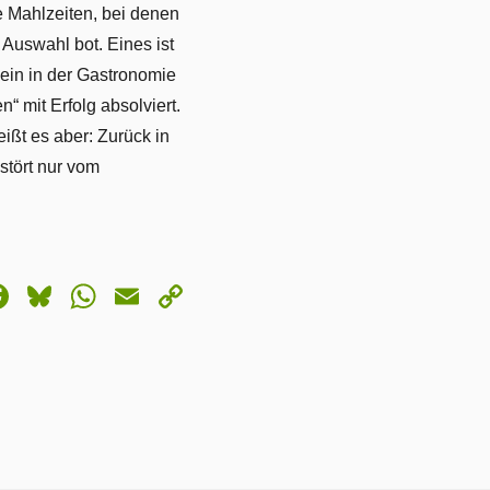
te Mahlzeiten, bei denen
Auswahl bot. Eines ist
ein in der Gastronomie
 mit Erfolg absolviert.
ßt es aber: Zurück in
stört nur vom
astodon
Facebook
Bluesky
WhatsApp
Email
Copy
Link