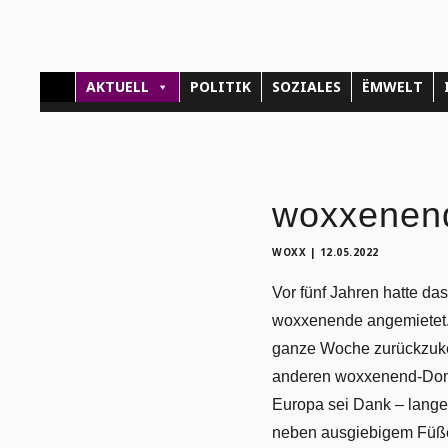
AKTUELL
POLITIK
SOZIALES
ËMWELT
woxxenend
WOXX
|
12.05.2022
Vor fünf Jahren hatte da
woxxenende angemietet. 
ganze Woche zurückzuke
anderen woxxenend-Domiz
Europa sei Dank – lange
neben ausgiebigem Füße