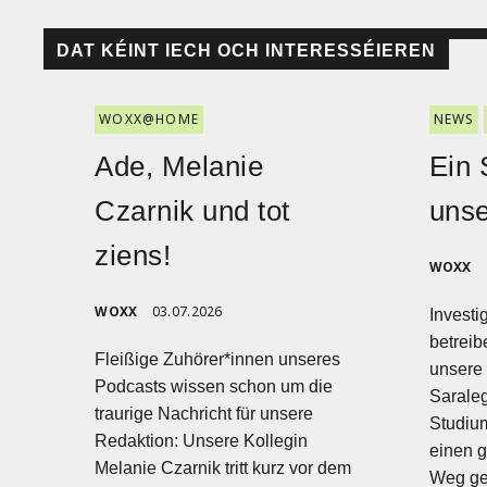
DAT KÉINT IECH OCH INTERESSÉIEREN
WOXX@HOME
NEWS
Ade, Melanie
Ein 
Czarnik und tot
uns
ziens!
WOXX
WOXX
03.07.2026
Investi
betreib
Fleißige Zuhörer*innen unseres
unsere 
Podcasts wissen schon um die
Sarale
traurige Nachricht für unsere
Studium
Redaktion: Unsere Kollegin
einen g
Melanie Czarnik tritt kurz vor dem
Weg ge