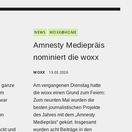
NEWS
WOXX@HOME
Amnesty Mediepräis
nominiert die woxx
WOXX
13.03.2026
e ganze
Am vergangenen Dienstag hatte
im
die woxx einen Grund zum Feiern:
war
Zum neunten Mal wurden die
besten journalistischen Projekte
on
des Jahres mit dem „Amnesty
Mediepräis“ gekürt. Insgesamt
ackt und
wurden acht Beiträge in den