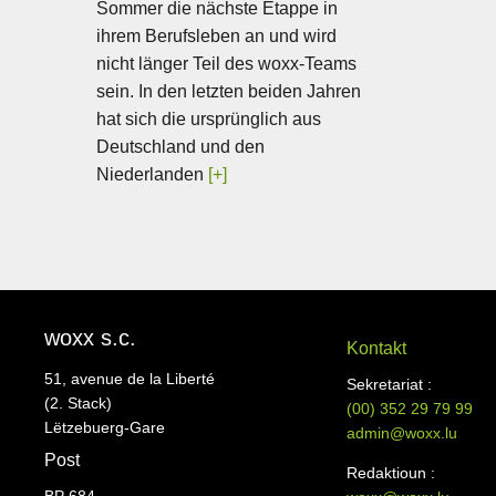
Sommer die nächste Etappe in
ihrem Berufsleben an und wird
nicht länger Teil des woxx-Teams
sein. In den letzten beiden Jahren
hat sich die ursprünglich aus
Deutschland und den
Niederlanden
[+]
woxx s.c.
Kontakt
51, avenue de la Liberté
Sekretariat :
(2. Stack)
(00)
352 29 79 99
Lëtzebuerg-Gare
admin@woxx.lu
Post
Redaktioun :