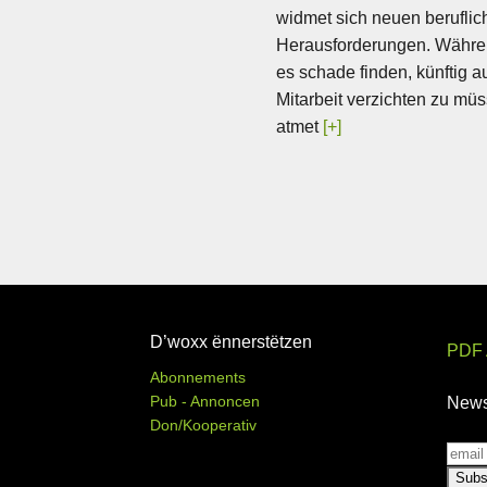
widmet sich neuen beruflic
Herausforderungen. Währe
es schade finden, künftig au
Mitarbeit verzichten zu mü
atmet
[+]
D’woxx ënnerstëtzen
PDF 
Abonnements
Pub - Annoncen
News
Don/Kooperativ