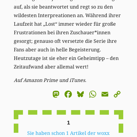
auf, als sie beantwortet und regt so zu den
wildesten Interpreationen an. Während ihrer
Laufzeit hat „Lost“ immer wieder für große
Frustrationen bei ihren Zuschauer*innen
gesorgt; genauso oft versetzte die Serie ihre
Fans aber auch in helle Begeisterung.
Heutzutage ist sie eher ein Geheimtipp – den
Zeitaufwand aber allemal wert!
Auf Amazon Prime und iTunes.
Mastodon
Facebook
Bluesky
WhatsA
Email
Co
Li
1
Sie haben schon 1 Artikel der woxx