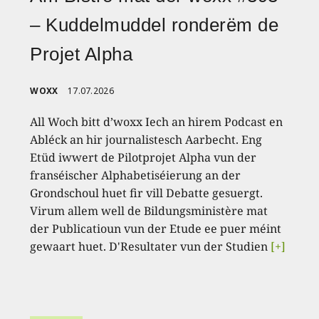
– Kuddelmuddel ronderëm de
Projet Alpha
WOXX
17.07.2026
All Woch bitt d’woxx Iech an hirem Podcast en
Abléck an hir journalistesch Aarbecht. Eng
Etüd iwwert de Pilotprojet Alpha vun der
franséischer Alphabetiséierung an der
Grondschoul huet fir vill Debatte gesuergt.
Virum allem well de Bildungsministère mat
der Publicatioun vun der Etude ee puer méint
gewaart huet. D'Resultater vun der Studien
[+]