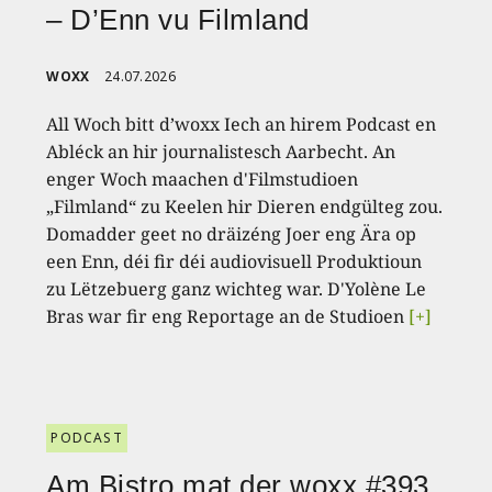
– D’Enn vu Filmland
WOXX
24.07.2026
All Woch bitt d’woxx Iech an hirem Podcast en
Abléck an hir journalistesch Aarbecht. An
enger Woch maachen d'Filmstudioen
„Filmland“ zu Keelen hir Dieren endgülteg zou.
Domadder geet no dräizéng Joer eng Ära op
een Enn, déi fir déi audiovisuell Produktioun
zu Lëtzebuerg ganz wichteg war. D'Yolène Le
Bras war fir eng Reportage an de Studioen
[+]
PODCAST
Am Bistro mat der woxx #393