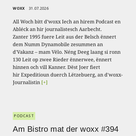
WOXX
31.07.2026
All Woch bitt d’woxx Iech an hirem Podcast en
Abléck an hir journalistesch Aarbecht.
Zanter 1995 fuere Leit aus der Belsch ënnert
dem Numm Dynamobile zesummen an
d'Vakanz – mam Vëlo. Néng Deeg laang si ronn
130 Leit op zwee Rieder ënnerwee, ënnert
hinnen och vill Kanner. Dëst Joer fiert
hir Expeditioun duerch Lëtzebuerg, an d'woxx-
Journalistin
[+]
PODCAST
Am Bistro mat der woxx #394