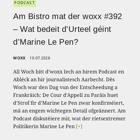
PODCAST
Am Bistro mat der woxx #392
– Wat bedeit d’Urteel géint
d’Marine Le Pen?
WOXX
10.07.2026
All Woch bitt d’woxx Iech an hirem Podcast en
Abléck an hir journalistesch Aarbecht. Dës
Woch war den Dag vun der Entscheedung a
Frankräich: De Cour d'Appell zu Paräis huet
d'Strof fir d'Marine Le Pen zwar konfirméiert,
mä an engem wichtegen Detail ofgeännert. Am
Podcast diskutéiere mir, wat der rietsextremer
Politikerin Marine Le Pen
[+]