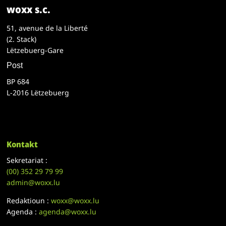
woxx s.c.
51, avenue de la Liberté
(2. Stack)
Lëtzebuerg-Gare
Post
BP 684
L-2016 Lëtzebuerg
Kontakt
Sekretariat :
(00)
352 29 79 99
admin@woxx.lu
Redaktioun :
woxx@woxx.lu
Agenda :
agenda@woxx.lu