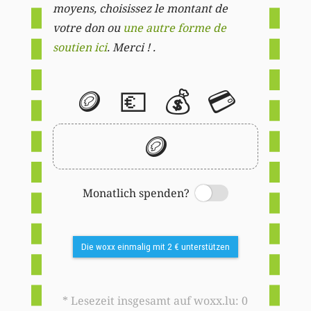
moyens, choisissez le montant de
votre don ou
une autre forme de
soutien ici
. Merci ! .
🪙
💶
💰
💳
🪙
Monatlich spenden?
Switch
Die woxx einmalig mit 2 € unterstützen
* Lesezeit insgesamt auf woxx.lu: 0