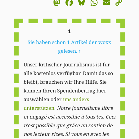
Mastodon
Facebook
Bluesky
WhatsA
Email
Co
Li
1
Sie haben schon 1 Artikel der woxx
gelesen.
↑
Unser kritischer Journalismus ist für
alle kostenlos verfügbar. Damit das so
bleibt, brauchen wir Ihre Hilfe. Sie
können Ihren Spendenbeitrag hier
auswählen oder
uns anders
unterstützen
.
Notre journalisme libre
et engagé est accessible à tous·tes. Ceci
n'est possible que grâce au soutien de
nos lecteur·rices. Si vous en avez les