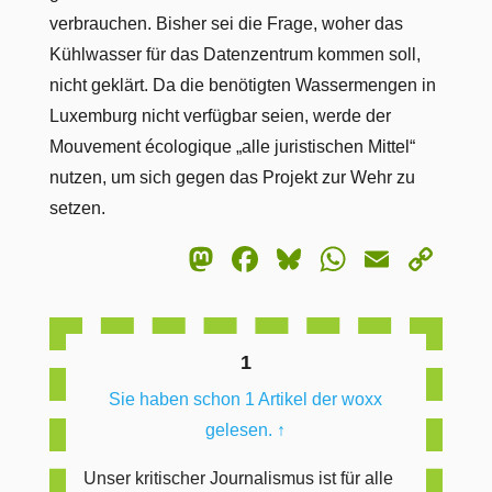
verbrauchen. Bisher sei die Frage, woher das
Kühlwasser für das Datenzentrum kommen soll,
nicht geklärt. Da die benötigten Wassermengen in
Luxemburg nicht verfügbar seien, werde der
Mouvement écologique „alle juristischen Mittel“
nutzen, um sich gegen das Projekt zur Wehr zu
setzen.
Mastodon
Facebook
Bluesky
WhatsA
Email
Co
Lin
1
Sie haben schon 1 Artikel der woxx
gelesen.
↑
Unser kritischer Journalismus ist für alle