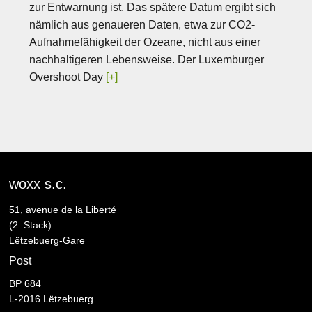
zur Entwarnung ist. Das spätere Datum ergibt sich
nämlich aus genaueren Daten, etwa zur CO2-
Aufnahmefähigkeit der Ozeane, nicht aus einer
nachhaltigeren Lebensweise. Der Luxemburger
Overshoot Day
[+]
woxx s.c.
51, avenue de la Liberté
(2. Stack)
Lëtzebuerg-Gare
Post
BP 684
L-2016 Lëtzebuerg