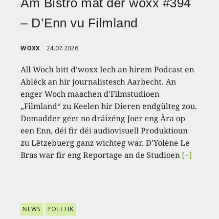
Am Bistro mat der woxx #394
– D’Enn vu Filmland
WOXX
24.07.2026
All Woch bitt d’woxx Iech an hirem Podcast en
Abléck an hir journalistesch Aarbecht. An
enger Woch maachen d'Filmstudioen
„Filmland“ zu Keelen hir Dieren endgülteg zou.
Domadder geet no dräizéng Joer eng Ära op
een Enn, déi fir déi audiovisuell Produktioun
zu Lëtzebuerg ganz wichteg war. D'Yolène Le
Bras war fir eng Reportage an de Studioen
[+]
NEWS
POLITIK