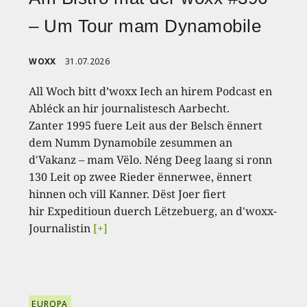
– Um Tour mam Dynamobile
WOXX
31.07.2026
All Woch bitt d’woxx Iech an hirem Podcast en
Abléck an hir journalistesch Aarbecht.
Zanter 1995 fuere Leit aus der Belsch ënnert
dem Numm Dynamobile zesummen an
d'Vakanz – mam Vëlo. Néng Deeg laang si ronn
130 Leit op zwee Rieder ënnerwee, ënnert
hinnen och vill Kanner. Dëst Joer fiert
hir Expeditioun duerch Lëtzebuerg, an d'woxx-
Journalistin
[+]
EUROPA