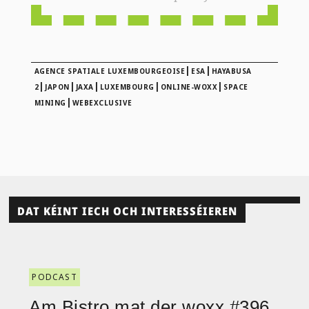
|
|
AGENCE SPATIALE LUXEMBOURGEOISE
ESA
HAYABUSA
|
|
|
|
|
2
JAPON
JAXA
LUXEMBOURG
ONLINE-WOXX
SPACE
|
MINING
WEBEXCLUSIVE
DAT KÉINT IECH OCH INTERESSÉIEREN
PODCAST
Am Bistro mat der woxx #396