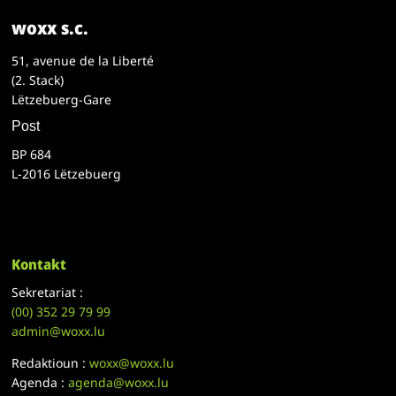
woxx s.c.
51, avenue de la Liberté
(2. Stack)
Lëtzebuerg-Gare
Post
BP 684
L-2016 Lëtzebuerg
Kontakt
Sekretariat :
(00)
352 29 79 99
admin@woxx.lu
Redaktioun :
woxx@woxx.lu
Agenda :
agenda@woxx.lu