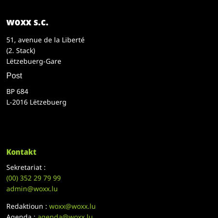
woxx s.c.
51, avenue de la Liberté
(2. Stack)
Lëtzebuerg-Gare
Post
BP 684
L-2016 Lëtzebuerg
Kontakt
Sekretariat :
(00)
352 29 79 99
admin@woxx.lu
Redaktioun :
woxx@woxx.lu
Agenda :
agenda@woxx.lu