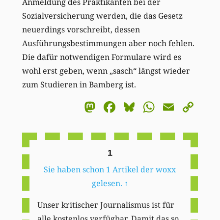
Anmeldung des Praktikanten bei der
Sozialversicherung werden, die das Gesetz
neuerdings vorschreibt, dessen
Ausführungsbestimmungen aber noch fehlen.
Die dafür notwendigen Formulare wird es
wohl erst geben, wenn „sasch“ längst wieder
zum Studieren in Bamberg ist.
Mastodon
Facebook
Bluesky
WhatsA
Email
Co
Li
1
Sie haben schon 1 Artikel der woxx
gelesen.
↑
Unser kritischer Journalismus ist für
alle kostenlos verfügbar. Damit das so