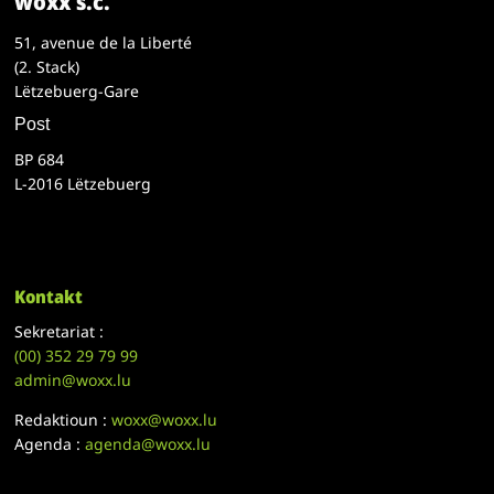
woxx s.c.
51, avenue de la Liberté
(2. Stack)
Lëtzebuerg-Gare
Post
BP 684
L-2016 Lëtzebuerg
Kontakt
Sekretariat :
(00)
352 29 79 99
admin@woxx.lu
Redaktioun :
woxx@woxx.lu
Agenda :
agenda@woxx.lu