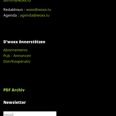
admin@woxx.lu
Redaktioun :
woxx@woxx.lu
Agenda :
agenda@woxx.lu
D’woxx ënnerstëtzen
Abonnements
Pub - Annoncen
Don/Kooperativ
PDF Archiv
Newsletter