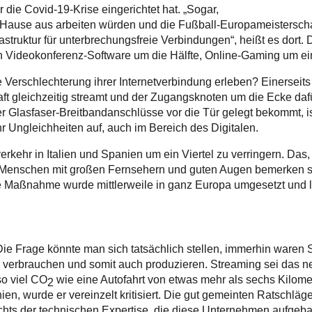
 die Covid-19-Krise eingerichtet hat. „Sogar,
 Hause aus arbeiten würden und die Fußball-Europameisterschaf
rastruktur für unterbrechungsfreie Verbindungen“, heißt es dort.
 Videokonferenz-Software um die Hälfte, Online-Gaming um ein
ne Verschlechterung ihrer Internetverbindung erleben? Einersei
gleichzeitig streamt und der Zugangsknoten um die Ecke dafür 
r Glasfaser-Breitbandanschlüsse vor die Tür gelegt bekommt, i
hr Ungleichheiten auf, auch im Bereich des Digitalen.
rkehr in Italien und Spanien um ein Viertel zu verringern. Das,
 Menschen mit großen Fernsehern und guten Augen bemerken sol
e Maßnahme wurde mittlerweile in ganz Europa umgesetzt und la
Die Frage könnte man sich tatsächlich stellen, immerhin waren St
ie verbrauchen und somit auch produzieren. Streaming sei das n
so viel CO
wie eine Autofahrt von etwas mehr als sechs Kilomet
2
n, wurde er vereinzelt kritisiert. Die gut gemeinten Ratschläge
hts der technischen Expertise, die diese Unternehmen aufgeba