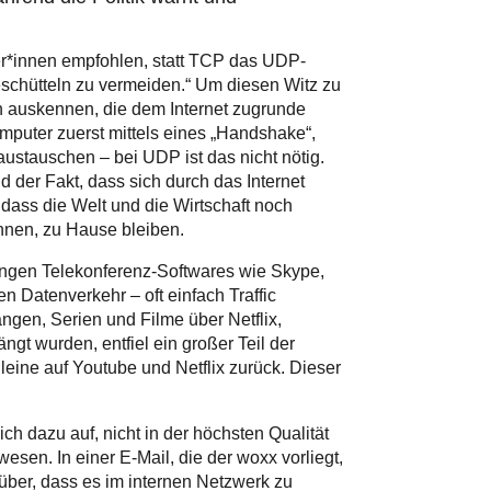
er*innen empfohlen, statt TCP das UDP-
schütteln zu vermeiden.“ Um diesen Witz zu
n auskennen, die dem Internet zugrunde
mputer zuerst mittels eines „Handshake“,
ustauschen – bei UDP ist das nicht nötig.
d der Fakt, dass sich durch das Internet
 dass die Welt und die Wirtschaft noch
nnen, zu Hause bleiben.
ungen Telekonferenz-Softwares wie Skype,
n Datenverkehr – oft einfach Traffic
gen, Serien und Filme über Netflix,
t wurden, entfiel ein großer Teil der
lleine auf Youtube und Netflix zurück. Dieser
ch dazu auf, nicht in der höchsten Qualität
esen. In einer E-Mail, die der woxx vorliegt,
rüber, dass es im internen Netzwerk zu