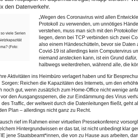
lix den Datenverkehr.
„Wegen des Coronavirus wird allen Entwickl
Protokoll zu verwenden, um unnötiges Hände
verstehen, muss man sich mit den Protokolle
so viele Serien
liegen, denn bei TCP verbinden sich zwei Co
Netzkapazität
also einem Händeschütteln, bevor sie Daten a
ma? (Foto:
Covid-19 ist allerdings kein Computervirus un
niemand anstecken kann, ist ein Grund dafür,
halbwegs weiterdrehen, während alle, die kö
re Aktivitäten ins Heimbüro verlagert haben und für Besprech
 Sorgen: Reichen die Kapazitäten des Internets, um den erhöhte
 noch gut, wenn zusätzlich zum Home-Office nicht wenige anfan
or den Ausgangssperren, die zur Eindämmung des Virus verhäng
des Traffic, der weltweit durch die Datenleitungen fließt, geht a
en Plan – allerdings nicht ganz zu Recht.
ausch rief im Rahmen einer virtuellen Pressekonferenz vorsorgli
lchem Hintergrundwissen er das tat, ist nicht unbedingt klar gew
 CTIE jene Staatsbeamt*innen, die von zu Hause aus arbeiten, da