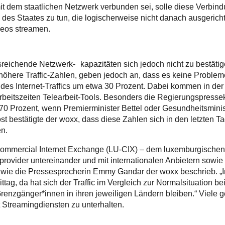
dem staatlichen Netzwerk verbunden sei, solle diese Verbind
 des Staates zu tun, die logischerweise nicht danach ausgericht
deos streamen.
reichende Netzwerk- kapazitäten sich jedoch nicht zu bestätig
höhere Traffic-Zahlen, geben jedoch an, dass es keine Problem
des Internet-Traffics um etwa 30 Prozent. Dabei kommen in der 
rbeitszeiten Telearbeit-Tools. Besonders die Regierungspresse
70 Prozent, wenn Premierminister Bettel oder Gesundheitsminis
t bestätigte der woxx, dass diese Zahlen sich in den letzten T
n.
Commercial Internet Exchange (LU-CIX) – dem luxemburgischen 
provider untereinander und mit internationalen Anbietern sowie
ie die Pressesprecherin Emmy Gandar der woxx beschrieb. „In d
g, da hat sich der Traffic im Vergleich zur Normalsituation be
 Grenzgänger*innen in ihren jeweiligen Ländern bleiben.“ Vi
t Streamingdiensten zu unterhalten.