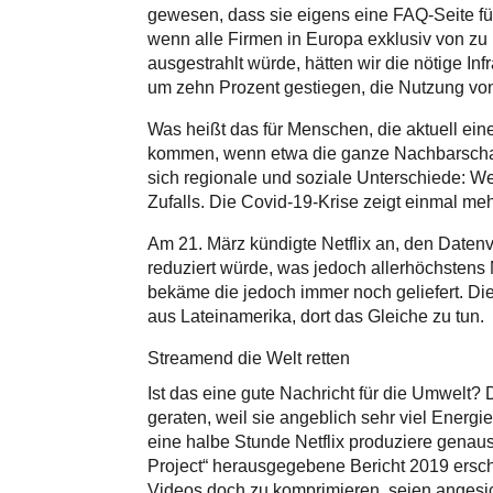
gewesen, dass sie eigens eine FAQ-Seite für
wenn alle Firmen in Europa exklusiv von zu
ausgestrahlt würde, hätten wir die nötige Inf
um zehn Prozent gestiegen, die Nutzung von
Was heißt das für Menschen, die aktuell ei
kommen, wenn etwa die ganze Nachbarschaft 
sich regionale und soziale Unterschiede: We
Zufalls. Die Covid-19-Krise zeigt einmal me
Am 21. März kündigte Netflix an, den Datenve
reduziert würde, was jedoch allerhöchstens
bekäme die jedoch immer noch geliefert. Di
aus Lateinamerika, dort das Gleiche zu tun.
Streamend die Welt retten
Ist das eine gute Nachricht für die Umwelt? 
geraten, weil sie angeblich sehr viel Energ
eine halbe Stunde Netflix produziere genau
Project“ herausgegebene Bericht 2019 erschie
Videos doch zu komprimieren, seien angesic