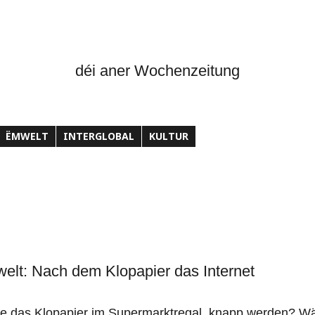
déi aner Wochenzeitung
ËMWELT
INTERGLOBAL
KULTUR
elt: Nach dem Klopapier das Internet
wie das Klopapier im Supermarktregal, knapp werden? Wä