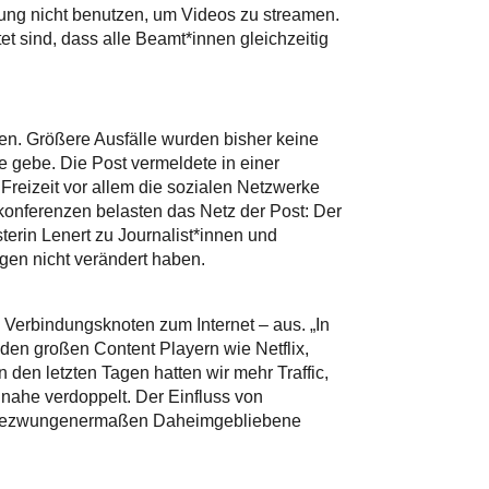
ung nicht benutzen, um Videos zu streamen.
et sind, dass alle Beamt*innen gleichzeitig
en. Größere Ausfälle wurden bisher keine
e gebe. Die Post vermeldete in einer
Freizeit vor allem die sozialen Netzwerke
konferenzen belasten das Netz der Post: Der
terin Lenert zu Journalist*innen und
agen nicht verändert haben.
Verbindungsknoten zum Internet – aus. „In
 den großen Content Playern wie Netflix,
en letzten Tagen hatten wir mehr Traffic,
inahe verdoppelt. Der Einfluss von
ele gezwungenermaßen Daheimgebliebene