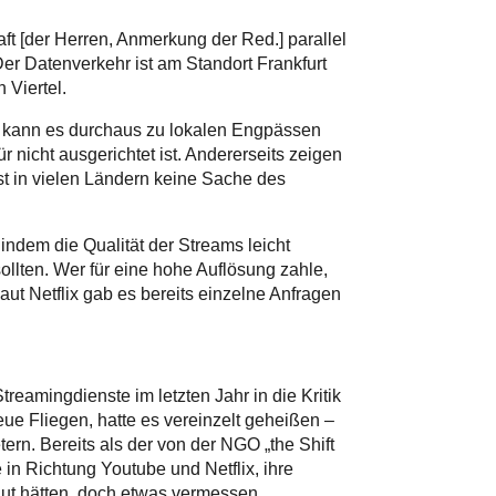
t [der Herren, Anmerkung der Red.] parallel
 Der Datenverkehr ist am Standort Frankfurt
 Viertel.
ts kann es durchaus zu lokalen Engpässen
nicht ausgerichtet ist. Andererseits zeigen
st in vielen Ländern keine Sache des
 indem die Qualität der Streams leicht
lten. Wer für eine hohe Auflösung zahle,
ut Netflix gab es bereits einzelne Anfragen
reamingdienste im letzten Jahr in die Kritik
eue Fliegen, hatte es vereinzelt geheißen –
ern. Bereits als der von der NGO „the Shift
 in Richtung Youtube und Netflix, ihre
ut hätten, doch etwas vermessen.