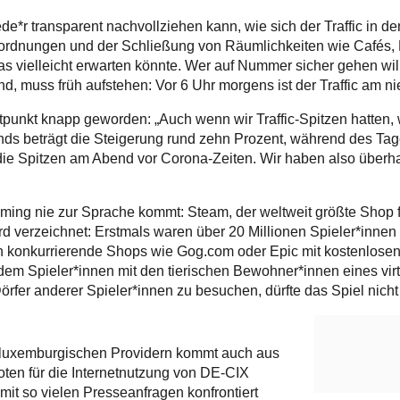
 jede*r transparent nachvollziehen kann, wie sich der Traffic i
rordnungen und der Schließung von Räumlichkeiten wie Cafés, 
as vielleicht erwarten könnte. Wer auf Nummer sicher gehen wil
nd, muss früh aufstehen: Vor 6 Uhr morgens ist der Traffic am ni
tpunkt knapp geworden: „Auch wenn wir Traffic-Spitzen hatten,
nds beträgt die Steigerung rund zehn Prozent, während des Tage
die Spitzen am Abend vor Corona-Zeiten. Wir haben also überha
 Gaming nie zur Sprache kommt: Steam, der weltweit größte Shop
d verzeichnet: Erstmals waren über 20 Millionen Spieler*innen 
h konkurrierende Shops wie Gog.com oder Epic mit kostenlose
 dem Spieler*innen mit den tierischen Bewohner*innen eines vir
örfer anderer Spieler*innen zu besuchen, dürfte das Spiel nicht 
n luxemburgischen Providern kommt auch aus
ten für die Internetnutzung von DE-CIX
mit so vielen Presseanfragen konfrontiert