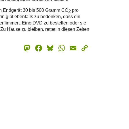
ch Endgerät 30 bis 500 Gramm CO
pro
2
in gibt ebenfalls zu bedenken, dass ein
erflimmert. Eine DVD zu bestellen oder sie
 Zu Hause zu bleiben, rettet in diesen Zeiten
Mastodon
Facebook
Bluesky
WhatsApp
Email
Copy
Link