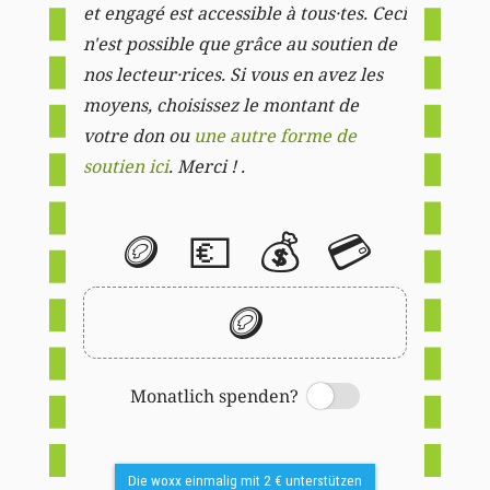
et engagé est accessible à tous·tes. Ceci
n'est possible que grâce au soutien de
nos lecteur·rices. Si vous en avez les
moyens, choisissez le montant de
votre don ou
une autre forme de
soutien ici
. Merci ! .
🪙
💶
💰
💳
🪙
Monatlich spenden?
Switch
Die woxx einmalig mit 2 € unterstützen