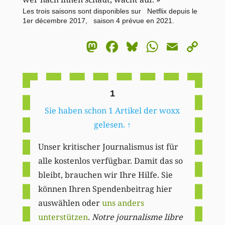
Les trois saisons sont disponibles sur Netflix depuis le
1er décembre 2017, saison 4 prévue en 2021.
Mastodon
Facebook
Bluesky
WhatsA
Email
Co
Li
1
Sie haben schon 1 Artikel der woxx
gelesen.
↑
Unser kritischer Journalismus ist für
alle kostenlos verfügbar. Damit das so
bleibt, brauchen wir Ihre Hilfe. Sie
können Ihren Spendenbeitrag hier
auswählen oder
uns anders
unterstützen
.
Notre journalisme libre