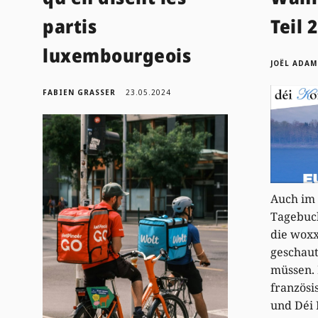
partis
Teil 2
luxembourgeois
JOËL ADAM
FABIEN GRASSER
23.05.2024
Auch im 
Tagebuc
die wox
geschaut
müssen.
französi
und Déi 