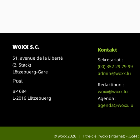
woxx s.c.
Kontakt
51, avenue de la Liberté
Sekretariat :
(2. Stack)
(00)
352 29 79 99
Lëtzebuerg-Gare
admin@woxx.lu
Post
Redaktioun :
BP 684
woxx@woxx.lu
L-2016 Lëtzebuerg
Agenda :
agenda@woxx.lu
© woxx 2026 | Titre-clé : woxx (internet) - ISSN