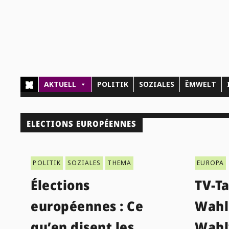
AKTUELL
POLITIK
SOZIALES
ËMWELT
ELECTIONS EUROPÉENNES
POLITIK
SOZIALES
THEMA
EUROPA
Élections
TV-T
européennes : Ce
Wahl
qu’en disent les
Wahl