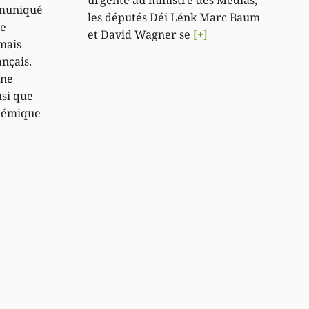
mmuniqué
les députés Déi Lénk Marc Baum
ne
et David Wagner se
[+]
mais
ançais.
une
nsi que
olémique