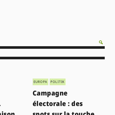
EUROPA
POLITIK
Campagne
L
électorale : des
aison
spots sur la touche