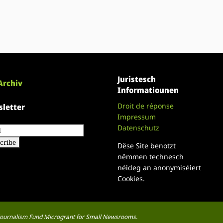
Juristesch
Archiv
Informatiounen
Droit de réponse
letter
Impressum
Datenschutz
Dëse Site benotzt
nëmmen technesch
néideg an anonymiséiert
Cookies.
a Journalism Fund Microgrant for Small Newsrooms.