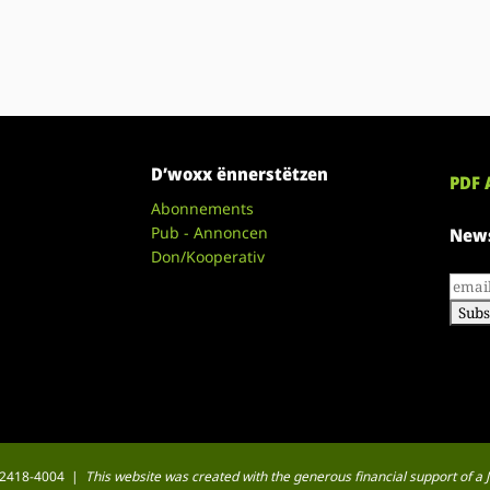
D’woxx ënnerstëtzen
PDF 
Abonnements
Pub - Annoncen
News
Don/Kooperativ
 : 2418-4004 |
This website was created with the generous financial support of 