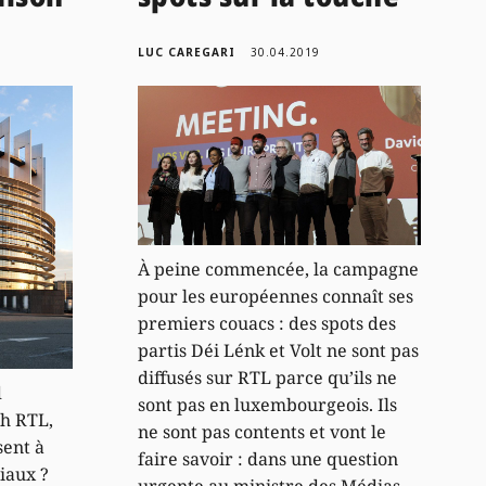
LUC CAREGARI
30.04.2019
À peine commencée, la campagne
pour les européennes connaît ses
premiers couacs : des spots des
partis Déi Lénk et Volt ne sont pas
diffusés sur RTL parce qu’ils ne
d
sont pas en luxembourgeois. Ils
th RTL,
ne sont pas contents et vont le
sent à
faire savoir : dans une question
ciaux ?
urgente au ministre des Médias,