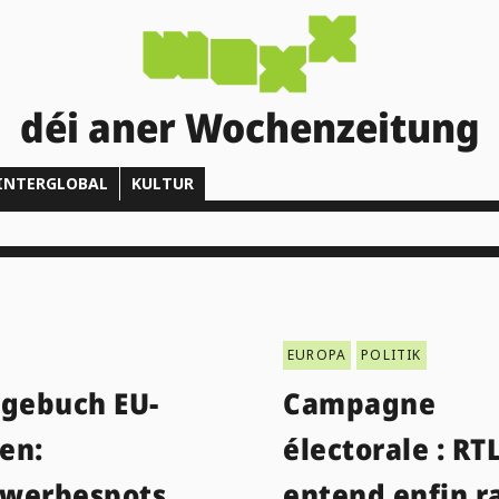
déi aner Wochenzeitung
INTERGLOBAL
KULTUR
EUROPA
POLITIK
agebuch EU-
Campagne
en:
électorale : RT
werbespots
entend enfin r