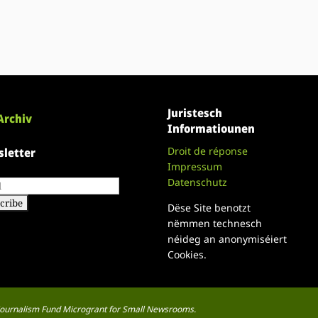
Juristesch
Archiv
Informatiounen
Droit de réponse
letter
Impressum
Datenschutz
Dëse Site benotzt
nëmmen technesch
néideg an anonymiséiert
Cookies.
a Journalism Fund Microgrant for Small Newsrooms.