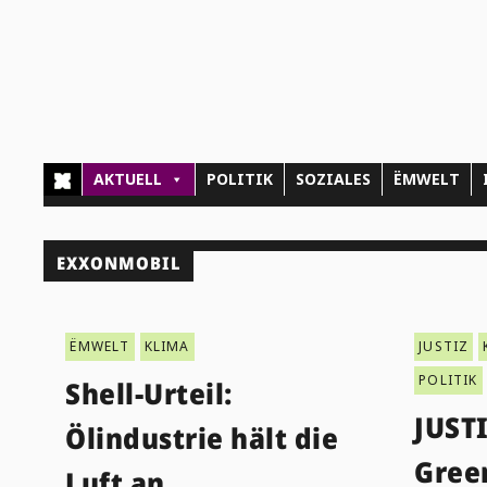
AKTUELL
POLITIK
SOZIALES
ËMWELT
EXXONMOBIL
ËMWELT
KLIMA
JUSTIZ
POLITIK
Shell-Urteil:
JUSTI
Ölindustrie hält die
Gree
Luft an