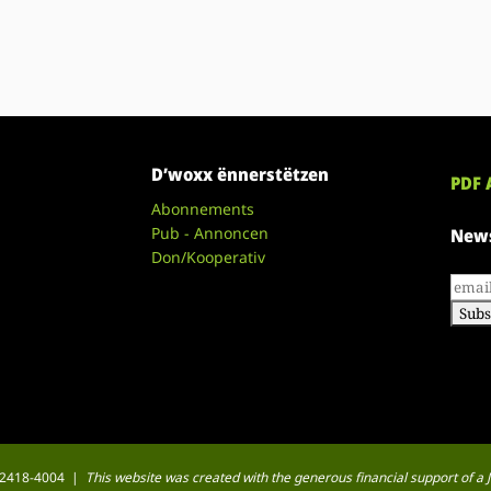
D’woxx ënnerstëtzen
PDF 
Abonnements
Pub - Annoncen
News
Don/Kooperativ
 : 2418-4004 |
This website was created with the generous financial support of 