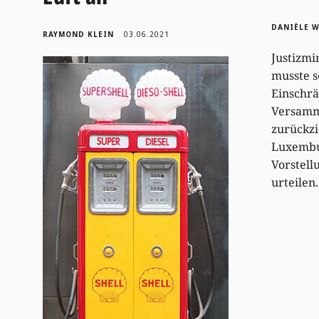
DANIÈLE 
RAYMOND KLEIN
03.06.2021
Justizmi
musste s
Einschr
Versamm
zurückz
Luxembu
Vorstell
urteilen.