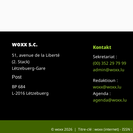
woxx s.c.
Kontakt
51, avenue de la Liberté
Sekretariat :
(2. Stack)
(00)
352 29 79 99
Lëtzebuerg-Gare
admin@woxx.lu
Post
Redaktioun :
BP 684
woxx@woxx.lu
L-2016 Lëtzebuerg
Agenda :
agenda@woxx.lu
© woxx 2026 | Titre-clé : woxx (internet) - ISSN