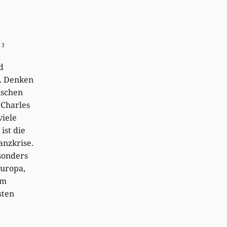
13
d
t. Denken
nschen
 Charles
viele
ist die
anzkrise.
sonders
uropa,
em
sten