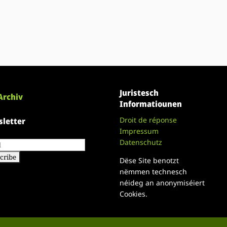
Juristesch
Archiv
Informatiounen
Droit de réponse
letter
Impressum
Datenschutz
Dëse Site benotzt
nëmmen technesch
néideg an anonymiséiert
Cookies.