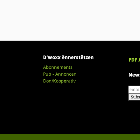
D’woxx ënnerstëtzen
PDF 
Abonnements
Pub - Annoncen
News
Don/Kooperativ