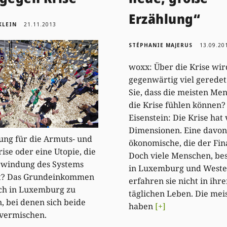
Erzählung“
KLEIN
21.11.2013
STÉPHANIE MAJERUS
13.09.20
woxx: Über die Krise wir
gegenwärtig viel gerede
Sie, dass die meisten Me
die Krise fühlen können?
Eisenstein: Die Krise hat 
Dimensionen. Eine davon 
ung für die Armuts- und
ökonomische, die der Fin
ise oder eine Utopie, die
Doch viele Menschen, be
rwindung des Systems
in Luxemburg und Weste
t? Das Grundeinkommen
erfahren sie nicht in ihr
ch in Luxemburg zu
täglichen Leben. Die mei
, bei denen sich beide
haben
[+]
 vermischen.