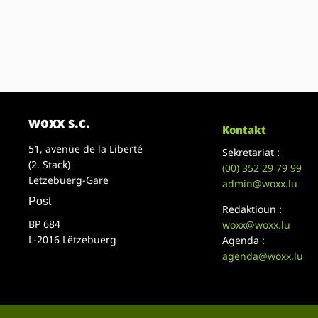
woxx s.c.
Kontakt
51, avenue de la Liberté
Sekretariat :
(2. Stack)
(00)
352 29 79 99
Lëtzebuerg-Gare
admin@woxx.lu
Post
Redaktioun :
BP 684
woxx@woxx.lu
L-2016 Lëtzebuerg
Agenda :
agenda@woxx.lu