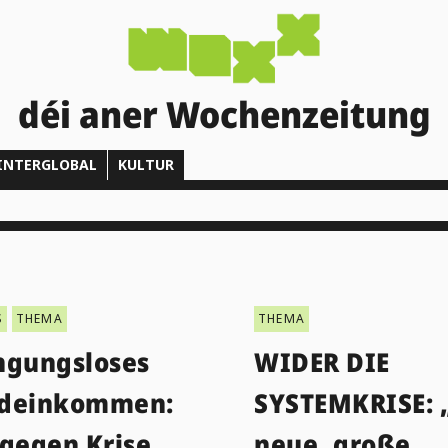
déi aner Wochenzeitung
INTERGLOBAL
KULTUR
S
THEMA
THEMA
ngungsloses
WIDER DIE
deinkommen:
SYSTEMKRISE: 
 gegen Krise
neue, große