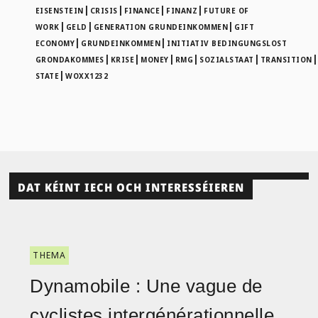
|
|
|
|
EISENSTEIN
CRISIS
FINANCE
FINANZ
FUTURE OF
|
|
|
WORK
GELD
GENERATION GRUNDEINKOMMEN
GIFT
|
|
ECONOMY
GRUNDEINKOMMEN
INITIATIV BEDINGUNGSLOST
|
|
|
|
|
GRONDAKOMMES
KRISE
MONEY
RMG
SOZIALSTAAT
TRANSITION
|
STATE
WOXX1232
DAT KÉINT IECH OCH INTERESSÉIEREN
THEMA
Dynamobile : Une vague de
cyclistes intergénérationnelle