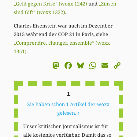
„Geld gegen Krise“ (woxx 1242)
und
„Zinsen
sind Gift“ (woxx 1322)
.
Charles Eisenstein war auch im Dezember
2015 während der COP 21 in Paris, siehe
„Comprendre, changer, ensemble“ (woxx
1351)
.
Mastodon
Facebook
Bluesky
WhatsA
Email
Co
Li
1
Sie haben schon 1 Artikel der woxx
gelesen.
↑
Unser kritischer Journalismus ist für
alle kostenlos verfügbar. Damit das so