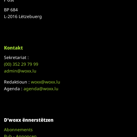
BP 684
L-2016 Lëtzebuerg
Kontakt
Sekretariat :
(00)
352 29 79 99
admin@woxx.lu
Redaktioun :
woxx@woxx.lu
Agenda :
agenda@woxx.lu
D’woxx ënnerstëtzen
Abonnements
Pub - Annoncen