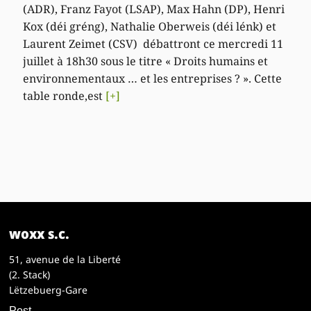
(ADR), Franz Fayot (LSAP), Max Hahn (DP), Henri
Kox (déi gréng), Nathalie Oberweis (déi lénk) et
Laurent Zeimet (CSV) débattront ce mercredi 11
juillet à 18h30 sous le titre « Droits humains et
environnementaux … et les entreprises ? ». Cette
table ronde,est
[+]
woxx s.c.
51, avenue de la Liberté
(2. Stack)
Lëtzebuerg-Gare
Post