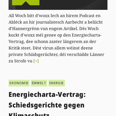
All Woch bitt d’woxx Iech an hirem Podcast en
Abléck an hir journalistesch Aarbecht a beliicht
d’Hannergrënn vun engem Artikel. Dës Woch
kuckt d'woxx méi genee op den Energiecharta-
Vertrag, dee schonn zanter längerem an der
Kritik steet. Dëst virun allem wéinst deene
private Schiidsgeriichter, déi verschidde Länner
zu Strofe vu
[+]
EKONOMIE
ËMWELT
ENERGIE
Energiecharta-Vertrag:
Schiedsgerichte gegen
Klimaschutz