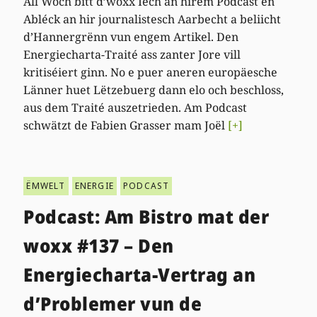
All Woch bitt d’woxx Iech an hirem Podcast en
Abléck an hir journalistesch Aarbecht a beliicht
d’Hannergrënn vun engem Artikel. Den
Energiecharta-Traité ass zanter Jore vill
kritiséiert ginn. No e puer aneren europäesche
Länner huet Lëtzebuerg dann elo och beschloss,
aus dem Traité auszetrieden. Am Podcast
schwätzt de Fabien Grasser mam Joël
[+]
ËMWELT
ENERGIE
PODCAST
Podcast: Am Bistro mat der
woxx #137 – Den
Energiecharta-Vertrag an
d’Problemer vun de