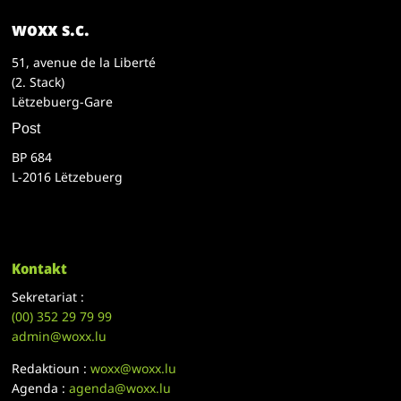
woxx s.c.
51, avenue de la Liberté
(2. Stack)
Lëtzebuerg-Gare
Post
BP 684
L-2016 Lëtzebuerg
Kontakt
Sekretariat :
(00)
352 29 79 99
admin@woxx.lu
Redaktioun :
woxx@woxx.lu
Agenda :
agenda@woxx.lu