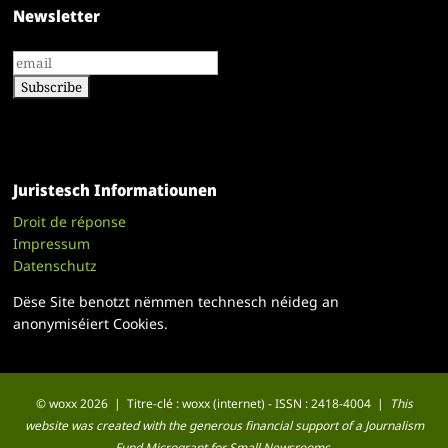
Newsletter
Juristesch Informatiounen
Droit de réponse
Impressum
Datenschutz
Dëse Site benotzt nëmmen technesch néideg an
anonymiséiert Cookies.
© woxx 2026 | Titre-clé : woxx (internet) - ISSN : 2418-4004 |
This
website was created with the generous financial support of a Journalism
Fund Microgrant for Small Newsrooms.