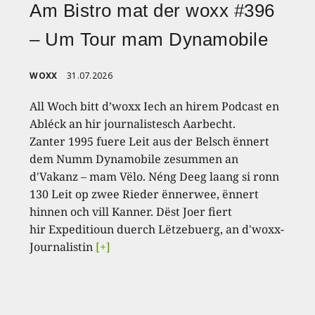
Am Bistro mat der woxx #396
– Um Tour mam Dynamobile
WOXX
31.07.2026
All Woch bitt d’woxx Iech an hirem Podcast en
Abléck an hir journalistesch Aarbecht.
Zanter 1995 fuere Leit aus der Belsch ënnert
dem Numm Dynamobile zesummen an
d'Vakanz – mam Vëlo. Néng Deeg laang si ronn
130 Leit op zwee Rieder ënnerwee, ënnert
hinnen och vill Kanner. Dëst Joer fiert
hir Expeditioun duerch Lëtzebuerg, an d'woxx-
Journalistin
[+]