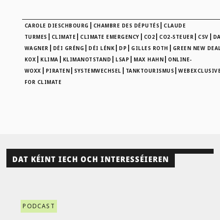
|
|
CAROLE DIESCHBOURG
CHAMBRE DES DÉPUTÉS
CLAUDE
|
|
|
|
|
|
TURMES
CLIMATE
CLIMATE EMERGENCY
CO2
CO2-STEUER
CSV
D
|
|
|
|
|
WAGNER
DÉI GRÉNG
DÉI LÉNK
DP
GILLES ROTH
GREEN NEW DEA
|
|
|
|
|
KOX
KLIMA
KLIMANOTSTAND
LSAP
MAX HAHN
ONLINE-
|
|
|
|
WOXX
PIRATEN
SYSTEMWECHSEL
TANKTOURISMUS
WEBEXCLUSIV
FOR CLIMATE
DAT KÉINT IECH OCH INTERESSÉIEREN
PODCAST