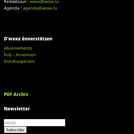
Redaktioun :
woxx@woxx.lu
Agenda :
agenda@woxx.lu
D’woxx ënnerstëtzen
Abonnements
Pub - Annoncen
Don/Kooperativ
PDF Archiv
Newsletter