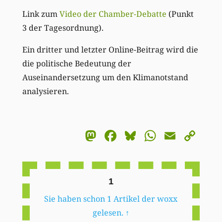
Link zum
Video der Chamber-Debatte
(Punkt
3 der Tagesordnung).
Ein dritter und letzter Online-Beitrag wird die
die politische Bedeutung der
Auseinandersetzung um den Klimanotstand
analysieren.
Mastodon
Facebook
Bluesky
WhatsA
Email
Co
Li
1
Sie haben schon 1 Artikel der woxx
gelesen.
↑