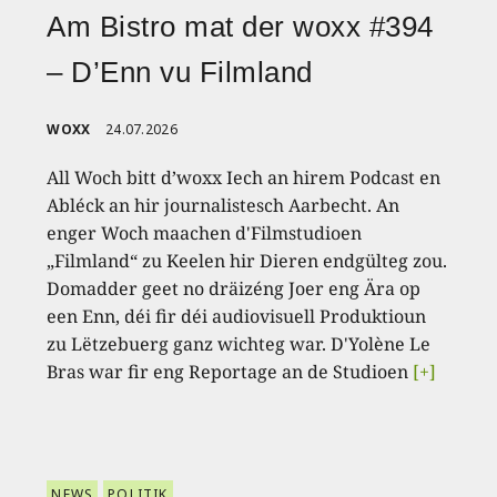
Am Bistro mat der woxx #394
– D’Enn vu Filmland
WOXX
24.07.2026
All Woch bitt d’woxx Iech an hirem Podcast en
Abléck an hir journalistesch Aarbecht. An
enger Woch maachen d'Filmstudioen
„Filmland“ zu Keelen hir Dieren endgülteg zou.
Domadder geet no dräizéng Joer eng Ära op
een Enn, déi fir déi audiovisuell Produktioun
zu Lëtzebuerg ganz wichteg war. D'Yolène Le
Bras war fir eng Reportage an de Studioen
[+]
NEWS
POLITIK