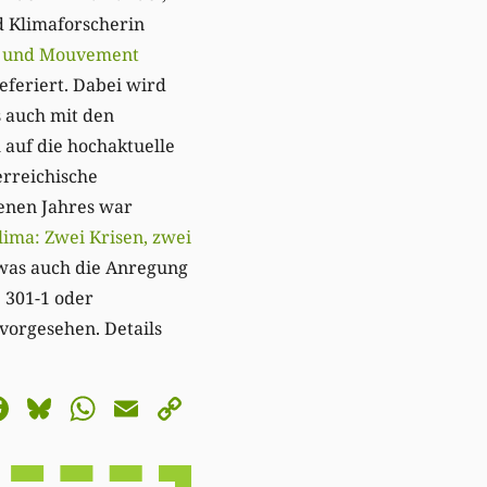
 Klimaforscherin
s und Mouvement
feriert. Dabei wird
s auch mit den
 auf die hochaktuelle
erreichische
enen Jahres war
ima: Zwei Krisen, zwei
was auch die Anregung
9 301-1 oder
 vorgesehen. Details
astodon
Facebook
Bluesky
WhatsApp
Email
Copy
Link