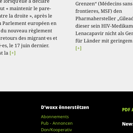
e lorsqu’elle a déclaré
Grenzen“ (Médecins sans
aut « maintenir le pare-
frontieres, MSF) den
tre la droite », après le
Pharmahersteller „Gilead
u Parlement européen en
dieser sein HIV-Medikam
 du nouveau règlement
Lenacapavir nicht als Ge
 retours des migrant·es et
für Länder mit geringem
·es, le 17 juin dernier.
[+]
st la
[+]
D’woxx ënnerstëtzen
PDF 
Abonnements
Pub - Annoncen
News
Don/Kooperativ