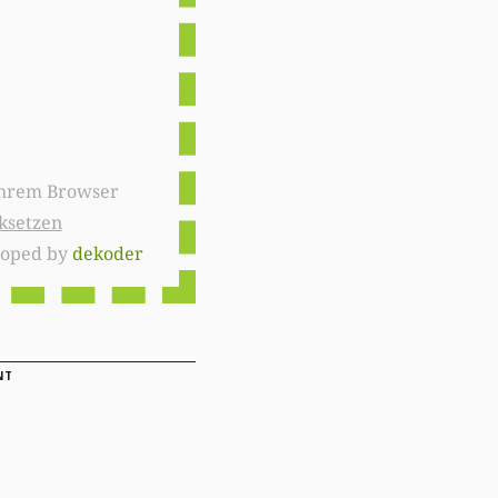
ksetzen
loped by
dekoder
NT