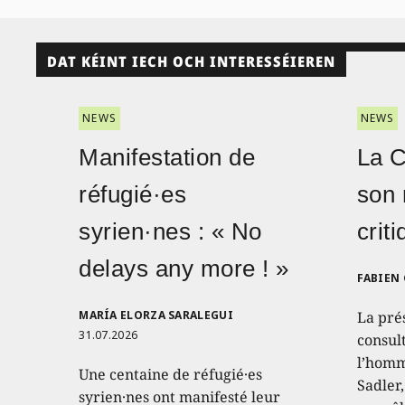
DAT KÉINT IECH OCH INTERESSÉIEREN
NEWS
NEWS
Manifestation de
La 
réfugié·es
son 
syrien·nes : « No
crit
delays any more ! »
FABIEN
MARÍA ELORZA SARALEGUI
La pré
31.07.2026
consult
l’homm
Une centaine de réfugié·es
Sadler
syrien·nes ont manifesté leur