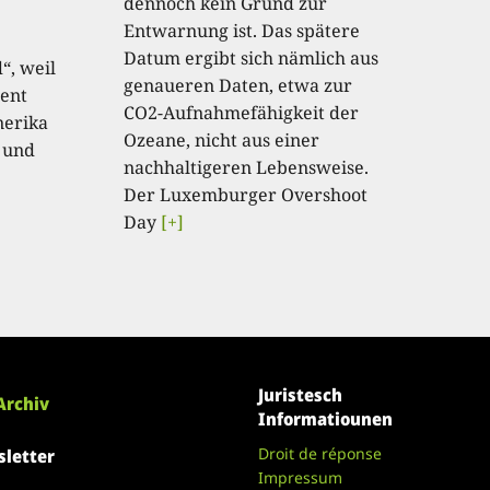
dennoch kein Grund zur
Entwarnung ist. Das spätere
Datum ergibt sich nämlich aus
“, weil
genaueren Daten, etwa zur
ent
CO2-Aufnahmefähigkeit der
nerika
Ozeane, nicht aus einer
 und
nachhaltigeren Lebensweise.
Der Luxemburger Overshoot
Day
[+]
Juristesch
Archiv
Informatiounen
Droit de réponse
letter
Impressum