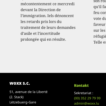
son rôl
mécontentement ce mercredi
qu’il f
devant la Direction de
feu con
l’immigration. Iels dénoncent
vote d
les retards pris lors du
faveur
traitement de leurs demandes
sur les
d’asile et l’incertitude
réfugié
prolongée qui en résulte.
Telle e
woxx s.c.
Kontakt
51, avenue de la Liberté
Sekretariat :
(2. Stack)
(00)
352 29 79 99
Lëtzebuerg-Gare
admin@woxx.lu