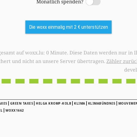
Monatlich spenden?
Switch
Die woxx einmalig mit 2 € unterstützen
0 Minute. Diese Daten werden nur in Ihrem Browser
chert und nicht an unsere Server übertragen.
Zähler zurüc
deve
|
|
|
|
|
AXES
GREEN TAXES
HELGA KROMP-KOLB
KLIMA
KLIMABÜNDNIS
MOUVEME
|
EL
WOXX1662