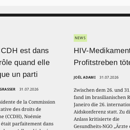
NEWS
CCDH est dans
HIV-Medikament
rôle quand elle
Profitstreben töt
ique un parti
JOËL ADAMI
31.07.2026
 GRASSER
31.07.2026
Zwischen dem 26. und 31.
fand im brasilianischen R
sidente de la Commission
Janeiro die 26. internati
ative des droits de
Aidskonferenz statt. Zu 
e (CCDH), Noémie
Anlass kritisierte die
, était parfaitement dans
Gesundheits-NGO „Ärzte