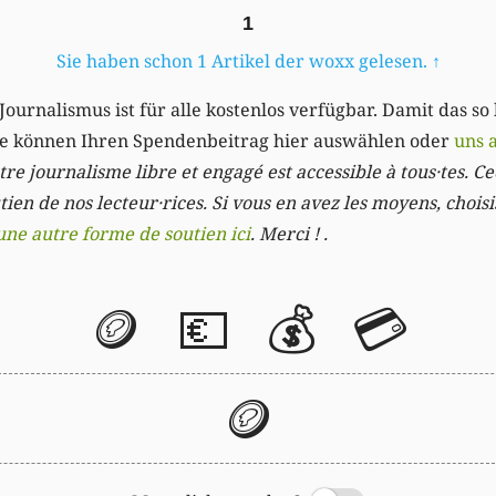
1
Sie haben schon 1 Artikel der woxx gelesen.
↑
Journalismus ist für alle kostenlos verfügbar. Damit das so
Sie können Ihren Spendenbeitrag hier auswählen oder
uns 
re journalisme libre et engagé est accessible à tous·tes. Cec
ien de nos lecteur·rices. Si vous en avez les moyens, chois
une autre forme de soutien ici
. Merci ! .
🪙
💶
💰
💳
🪙