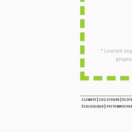
* Lesezeit insgesamt auf woxx.lu: 
gespei
|
|
CLIMATE
CO2-STEUER
ÉCOT
|
ÉCOLOGIQUE
SYSTEMWECHS