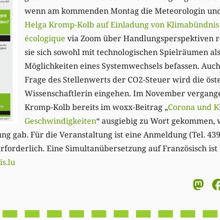
wenn am kommenden Montag die Meteorologin und
Helga Kromp-Kolb auf Einladung von Klimabündni
écologique
via Zoom über Handlungsperspektiven re
sie sich sowohl mit technologischen Spielräumen al
Möglichkeiten eines Systemwechsels befassen. Auch
Frage des Stellenwerts der CO2-Steuer wird die öst
Wissenschaftlerin eingehen. Im November vergang
Kromp-Kolb bereits im woxx-Beitrag „
Corona und Kl
Geschwindigkeiten
“ ausgiebig zu Wort gekommen, 
ung gab. Für die Veranstaltung ist eine Anmeldung (Tel. 43
erforderlich. Eine Simultanübersetzung auf Französisch ist
s.lu
M