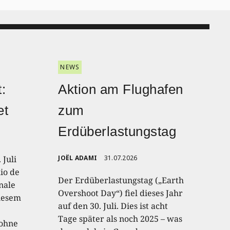
NEWS
:
Aktion am Flughafen
et
zum
Erdüberlastungstag
 Juli
JOËL ADAMI
31.07.2026
io de
Der Erdüberlastungstag („Earth
onale
Overshoot Day“) fiel dieses Jahr
diesem
auf den 30. Juli. Dies ist acht
Tage später als noch 2025 – was
 ohne