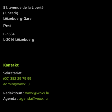
51, avenue de la Liberté
(2. Stack)
Lëtzebuerg-Gare
Post
BP 684
L-2016 Lëtzebuerg
Kontakt
Sekretariat :
(00)
352 29 79 99
admin@woxx.lu
Redaktioun :
woxx@woxx.lu
Agenda :
agenda@woxx.lu