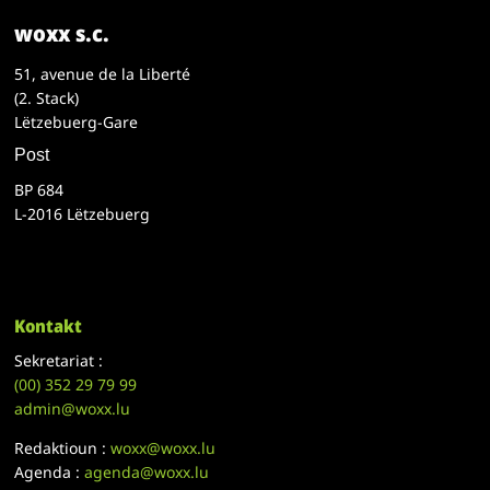
woxx s.c.
51, avenue de la Liberté
(2. Stack)
Lëtzebuerg-Gare
Post
BP 684
L-2016 Lëtzebuerg
Kontakt
Sekretariat :
(00)
352 29 79 99
admin@woxx.lu
Redaktioun :
woxx@woxx.lu
Agenda :
agenda@woxx.lu