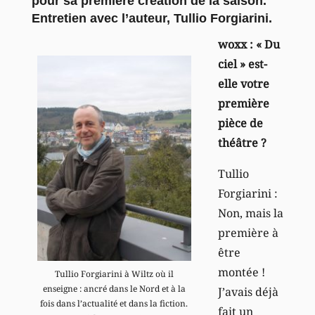
pour sa première création de la saison.
Entretien avec l’auteur, Tullio Forgiarini.
woxx : « Du
ciel » est-
elle votre
première
pièce de
théâtre ?
Tullio
Forgiarini :
Non, mais la
première à
être
montée !
Tullio Forgiarini à Wiltz où il
enseigne : ancré dans le Nord et à la
J’avais déjà
fois dans l’actualité et dans la fiction.
fait un