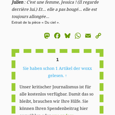
Julien
: C’est une femme, Jessica ! (Il regarde
derrière lui.) Et… elle a pas bougé… elle est
toujours allongée…
Extrait de la pièce « Du ciel ».
Mastodon
Facebook
Bluesky
WhatsA
Email
Co
Li
1
Sie haben schon 1 Artikel der woxx
gelesen.
↑
Unser kritischer Journalismus ist für
alle kostenlos verfügbar. Damit das so
bleibt, brauchen wir Ihre Hilfe. Sie
können Ihren Spendenbeitrag hier