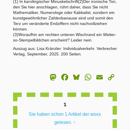
(1) In karolingischer Minuskelschrift(2)Der ironische Ton,
den Sie hier anschlagen, rührt daher, dass Sie nicht
Mathematiker, Numerologe oder Kabbalist, sondern ein
kunstgewöhnlicher Zahlenbanause sind und somit den
Terz um veränderte Endziffern nicht nachvollziehen
können.
(3)Woraufhin am rechten unteren Wischrand ein Weiter-
so-Stempelbildchen erscheint? Leider nein.
Auszug aus: Lisa Kränzler: Individualverkehr. Verbrecher
Verlag, September, 2025. 200 Seiten.
Mastodon
Facebook
Bluesky
WhatsA
Email
Co
Lin
1
Sie haben schon 1 Artikel der woxx
gelesen.
↑