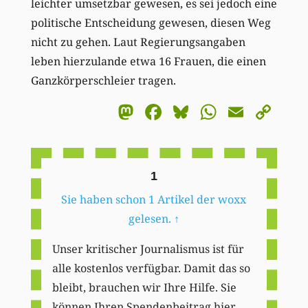
leichter umsetzbar gewesen, es sei jedoch eine
politische Entscheidung gewesen, diesen Weg
nicht zu gehen. Laut Regierungsangaben
leben hierzulande etwa 16 Frauen, die einen
Ganzkörperschleier tragen.
Mastodon
Facebook
Bluesky
WhatsA
Email
Co
Li
1
Sie haben schon 1 Artikel der woxx
gelesen.
↑
Unser kritischer Journalismus ist für
alle kostenlos verfügbar. Damit das so
bleibt, brauchen wir Ihre Hilfe. Sie
können Ihren Spendenbeitrag hier