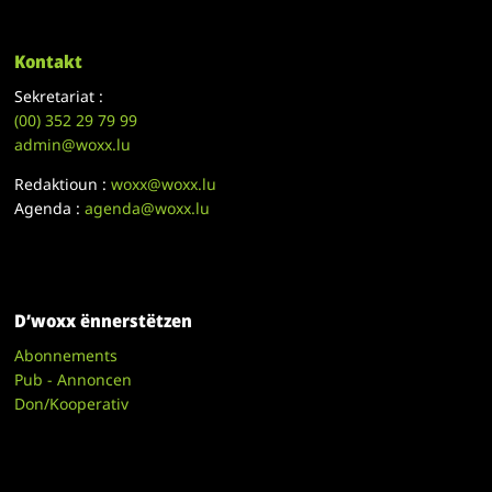
Kontakt
Sekretariat :
(00)
352 29 79 99
admin@woxx.lu
Redaktioun :
woxx@woxx.lu
Agenda :
agenda@woxx.lu
D’woxx ënnerstëtzen
Abonnements
Pub - Annoncen
Don/Kooperativ