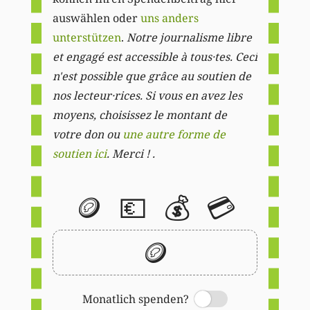
auswählen oder
uns anders
unterstützen
.
Notre journalisme libre
et engagé est accessible à tous·tes. Ceci
n'est possible que grâce au soutien de
nos lecteur·rices. Si vous en avez les
moyens, choisissez le montant de
votre don ou
une autre forme de
soutien ici
. Merci ! .
🪙
💶
💰
💳
🪙
Monatlich spenden?
Switch