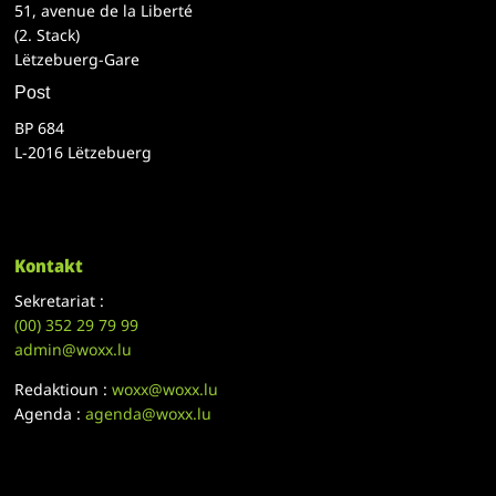
51, avenue de la Liberté
(2. Stack)
Lëtzebuerg-Gare
Post
BP 684
L-2016 Lëtzebuerg
Kontakt
Sekretariat :
(00)
352 29 79 99
admin@woxx.lu
Redaktioun :
woxx@woxx.lu
Agenda :
agenda@woxx.lu