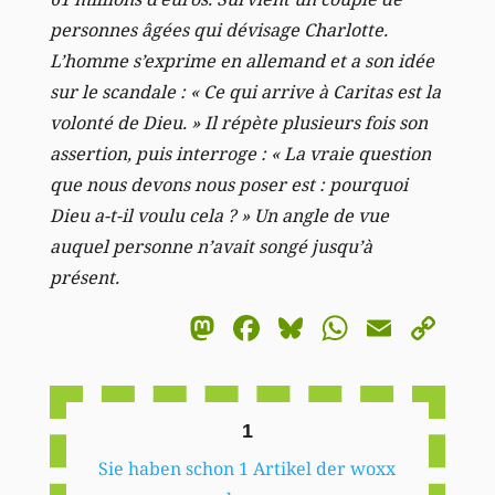
personnes âgées qui dévisage Charlotte.
L’homme s’exprime en allemand et a son idée
sur le scandale : « Ce qui arrive à Caritas est la
volonté de Dieu. » Il répète plusieurs fois son
assertion, puis interroge : « La vraie question
que nous devons nous poser est : pourquoi
Dieu a-t-il voulu cela ? » Un angle de vue
auquel personne n’avait songé jusqu’à
présent.
Mastodon
Facebook
Bluesky
WhatsA
Email
Co
Li
1
Sie haben schon 1 Artikel der woxx