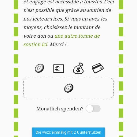
et engagé est accessible à tous·tes. Ceci
n'est possible que grâce au soutien de
nos lecteur·rices. Si vous en avez les
moyens, choisissez le montant de
votre don ou
une autre forme de
soutien ici
. Merci ! .
🪙
💶
💰
💳
🪙
Monatlich spenden?
Switch
Die woxx einmalig mit 2 € unterstützen