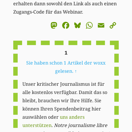
erhalten dann sowohl den Link als auch einen
Zugangs-Code für das Webinar.
Mastodon
Facebook
Bluesky
WhatsA
Email
Co
Li
1
Sie haben schon 1 Artikel der woxx
gelesen.
↑
Unser kritischer Journalismus ist für
alle kostenlos verfügbar. Damit das so
bleibt, brauchen wir Ihre Hilfe. Sie
können Ihren Spendenbeitrag hier
auswählen oder
uns anders
unterstützen
.
Notre journalisme libre