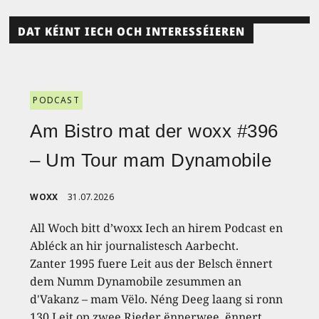
DAT KÉINT IECH OCH INTERESSÉIEREN
PODCAST
Am Bistro mat der woxx #396
– Um Tour mam Dynamobile
WOXX
31.07.2026
All Woch bitt d’woxx Iech an hirem Podcast en
Abléck an hir journalistesch Aarbecht.
Zanter 1995 fuere Leit aus der Belsch ënnert
dem Numm Dynamobile zesummen an
d'Vakanz – mam Vëlo. Néng Deeg laang si ronn
130 Leit op zwee Rieder ënnerwee, ënnert