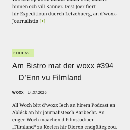
hinnen och vill Kanner. Dëst Joer fiert
hir Expeditioun duerch Lëtzebuerg, an d'woxx-
Journalistin
[+]
PODCAST
Am Bistro mat der woxx #394
– D’Enn vu Filmland
WOXX
24.07.2026
All Woch bitt d’woxx Iech an hirem Podcast en
Abléck an hir journalistesch Aarbecht. An
enger Woch maachen d'Filmstudioen
„Filmland“ zu Keelen hir Dieren endgülteg zou.