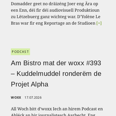
Domadder geet no dräizéng Joer eng Ära op
een Enn, déi fir déi audiovisuell Produktioun
zu Lëtzebuerg ganz wichteg war. D'Yolène Le
Bras war fir eng Reportage an de Studioen
[+]
PODCAST
Am Bistro mat der woxx #393
– Kuddelmuddel ronderëm de
Projet Alpha
WOXX
17.07.2026
All Woch bitt d’woxx Iech an hirem Podcast en
Abléck an hir journalistesch Aarbecht. Eng