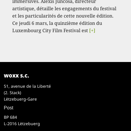
immersives. Alexis Juncosa, directeur
artistique, détaille les engagements du festival
et les particularités de cette nouvelle édition.
Ce jeudi 6 mars, la quinzième édition du
Luxembourg City Film Festival est
[+]
woxx s.c.
51, avenue de la Liberté
(2. Stack)
Lëtzebuerg-Gare
Post
BP 684
L-2016 Lëtzebuerg