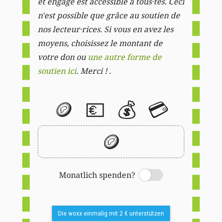
et engagé est accessible à tous·tes. Ceci
n'est possible que grâce au soutien de
nos lecteur·rices. Si vous en avez les
moyens, choisissez le montant de
votre don ou
une autre forme de
soutien ici
. Merci ! .
🪙
💶
💰
💳
🪙
Monatlich spenden?
Switch
Die woxx einmalig mit 2 € unterstützen