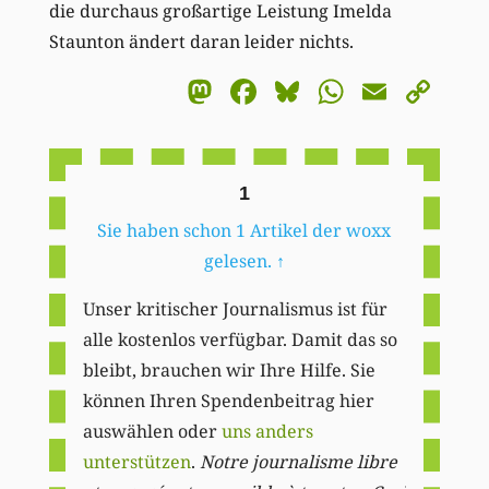
die durchaus großartige Leistung Imelda
Staunton ändert daran leider nichts.
Mastodon
Facebook
Bluesky
WhatsA
Email
Co
Li
1
Sie haben schon 1 Artikel der woxx
gelesen.
↑
Unser kritischer Journalismus ist für
alle kostenlos verfügbar. Damit das so
bleibt, brauchen wir Ihre Hilfe. Sie
können Ihren Spendenbeitrag hier
auswählen oder
uns anders
unterstützen
.
Notre journalisme libre