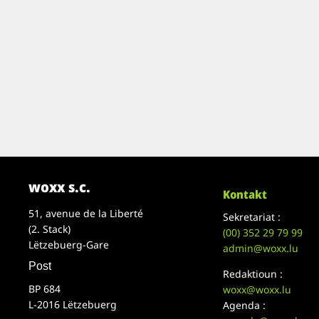
woxx s.c.
Kontakt
51, avenue de la Liberté
Sekretariat :
(2. Stack)
(00)
352 29 79 99
Lëtzebuerg-Gare
admin@woxx.lu
Post
Redaktioun :
BP 684
woxx@woxx.lu
L-2016 Lëtzebuerg
Agenda :