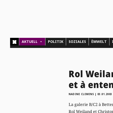
AKTUELL
POLITIK
SOZIALES
ËMWELT
Rol Weila
et à ente
NADINE CLEMENS
|
03.01.2003
La galerie B/C2 à Bett
Rol Weiland et Christo