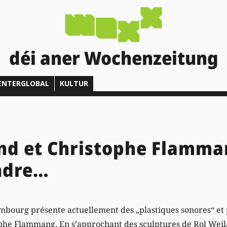
déi aner Wochenzeitung
INTERGLOBAL
KULTUR
nd et Christophe Flamman
ndre…
embourg présente actuellement des „plastiques sonores“ et 
phe Flammang. En s’approchant des sculptures de Rol Weila