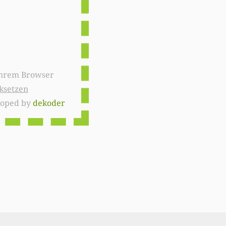
ksetzen
loped by
dekoder