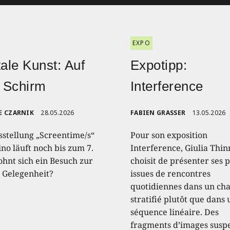
EXPO
tale Kunst: Auf
Expotipp:
 Schirm
Interference
E CZARNIK
28.05.2026
FABIEN GRASSER
13.05.2026
sstellung „Screentime/s“
Pour son exposition
no läuft noch bis zum 7.
Interference, Giulia Thin
ohnt sich ein Besuch zur
choisit de présenter ses 
n Gelegenheit?
issues de rencontres
quotidiennes dans un c
stratifié plutôt que dans
séquence linéaire. Des
fragments d’images susp