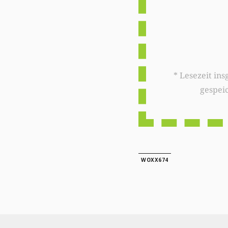
* Lesezeit insgesamt auf woxx.lu: 
gespei
WOXX674