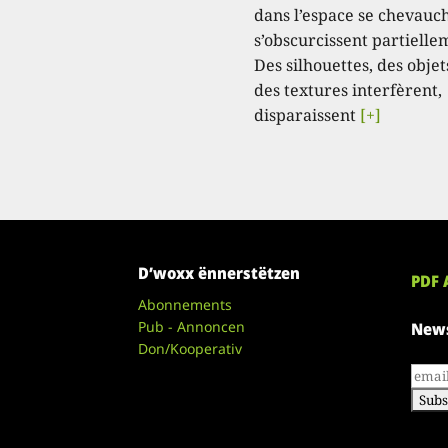
dans l’espace se chevauc
s’obscurcissent partielle
Des silhouettes, des objet
des textures interfèrent,
disparaissent
[+]
D’woxx ënnerstëtzen
PDF 
Abonnements
Pub - Annoncen
News
Don/Kooperativ