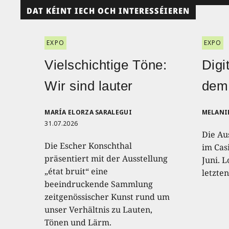
DAT KÉINT IECH OCH INTERESSÉIEREN
EXPO
EXPO
Vielschichtige Töne:
Digi
Wir sind lauter
dem
MARÍA ELORZA SARALEGUI
MELANI
31.07.2026
Die Au
Die Escher Konschthal
im Casi
präsentiert mit der Ausstellung
Juni. L
„état bruit“ eine
letzte
beeindruckende Sammlung
zeitgenössischer Kunst rund um
unser Verhältnis zu Lauten,
Tönen und Lärm.