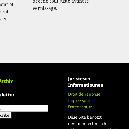
décédé tout juste avant le
hent et
vernissage.
ment.
s et
Juristesch
Archiv
Informatiounen
Droit de réponse
letter
Impressum
Datenschutz
Dëse Site benotzt
nëmmen technesch