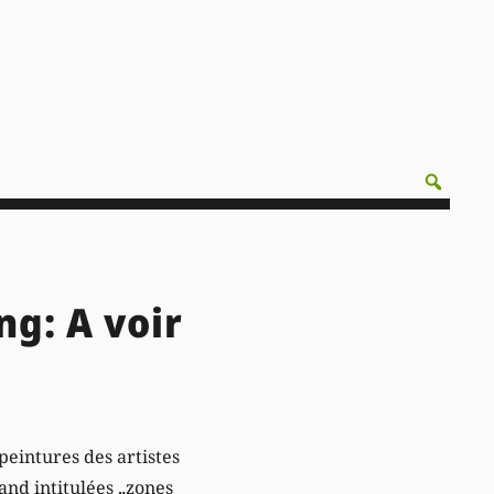
g: A voir
peintures des artistes
nd intitulées „zones