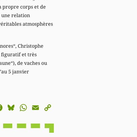
n propre corps et de
s une relation
 véritables atmosphères
onores“, Christophe
iguratif et très
aune“), de vaches ou
’au 5 janvier
astodon
Facebook
Bluesky
WhatsApp
Email
Copy
Link