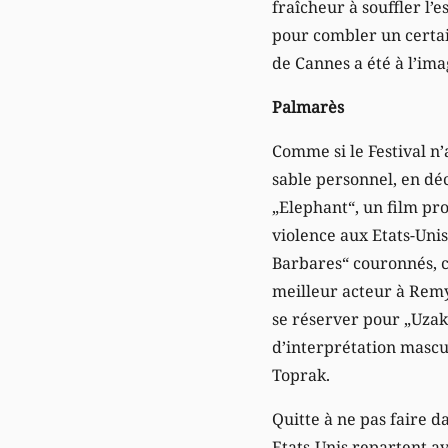
fraîcheur à souffler l’
pour combler un certain
de Cannes a été à l’ima
Palmarès
Comme si le Festival n
sable personnel, en dé
„Elephant“, un film pr
violence aux Etats-Unis
Barbares“ couronnés, ce
meilleur acteur à Remy 
se réserver pour „Uzak“
d’interprétation masc
Toprak.
Quitte à ne pas faire d
Etats-Unis repartent av