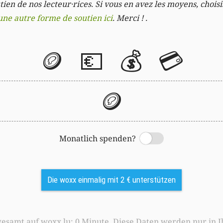
ien de nos lecteur·rices. Si vous en avez les moyens, chois
une autre forme de soutien ici
. Merci ! .
🪙
💶
💰
💳
🪙
Monatlich spenden?
Switch
Die woxx einmalig mit 2 € unterstützen
0 Minute. Diese Daten werden nur in Ihrem Browser