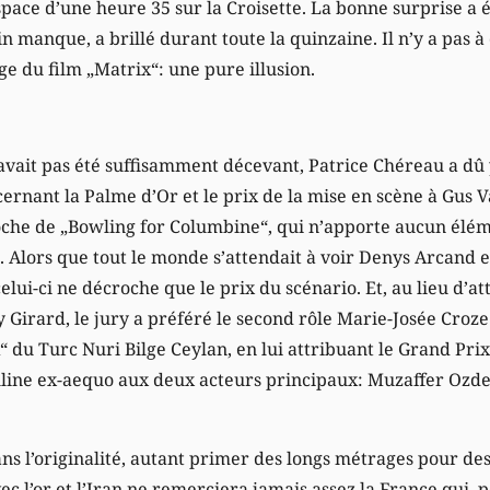
espace d’une heure 35 sur la Croisette. La bonne surprise a 
 manque, a brillé durant toute la quinzaine. Il n’y a pas à 
ge du film „Matrix“: une pure illusion.
’avait pas été suffisamment décevant, Patrice Chéreau a dû 
cernant la Palme d’Or et le prix de la mise en scène à Gus 
oche de „Bowling for Columbine“, qui n’apporte aucun élé
. Alors que tout le monde s’attendait à voir Denys Arcand e
lui-ci ne décroche que le prix du scénario. Et, au lieu d’at
Girard, le jury a préféré le second rôle Marie-Josée Croze. 
 du Turc Nuri Bilge Ceylan, en lui attribuant le Grand Prix 
uline ex-aequo aux deux acteurs principaux: Muzaffer Oz
ans l’originalité, autant primer des longs métrages pour des
ec l’or et l’Iran ne remerciera jamais assez la France qui, 