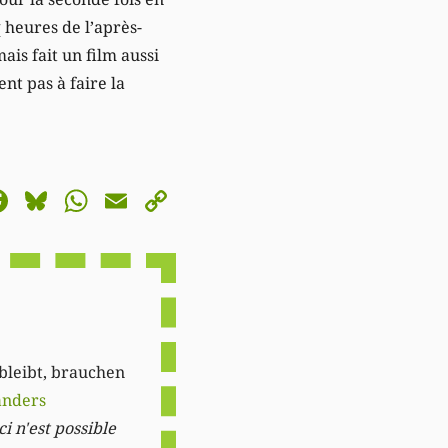
 heures de l’après-
s fait un film aussi
nt pas à faire la
astodon
Facebook
Bluesky
WhatsApp
Email
Copy
Link
 bleibt, brauchen
anders
i n'est possible