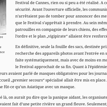
Festival de Cannes, rien ou si peu a été réalisé. A
sécurité. Avant l’ouverture officielle, les commun
n’arrêtaient pas de tomber pour annoncer des mes
que le Festival s’apprêtait à prendre. Au sein mêm
patrouilles en compagnie de leurs chiens, des effec
l’ordre et le plan „vigipirate“ allaient être renforc
tre
En définitive, seule la fouille des sacs, destinée p
e
ence
recherche des appareils photos avant l’entrée en sa
faite systématiquement, mais avec de moins en moi
le Festival approchait de sa fin. Quant à l’épidém
eurs avaient parlé de masques obligatoires pour les journa
ccueil „premier secours“ spécialisé allait être mis en place.
 ne fût-ce qu’un Asiatique avec un masque.
êté là, on aurait pu dire que la panique aidant, les organisa
avaient fait d’une petite rivière un grand fleuve. Seulemen