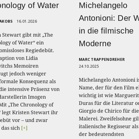
nology of Water
Michelangelo
Antonioni: Der 
JAKOBS
16.01.2026
in die filmische
n Stewart gibt mit „The
Moderne
logy of Water“ ein
missloses Regiedebüt.
aption von Lidia
MARC TRAPPENDREHER
itchs Memoiren
24.10.2025
ugt jedoch weniger
Michelangelo Antonioni is
formale Konsequenz als
Name, der für den Film 
die intensive Präsenz von
wichtig ist wie Margueri
arstellerin Imogen
Duras für die Literatur o
 Mit „The Chronology of
Giorgio de Chirico für die
 legt Kristen Stewart ihr
Malerei. Zweifelsohne gil
ebüt vor – und zwar
italienische Regisseur als
 das sich
[+]
der bedeutendsten