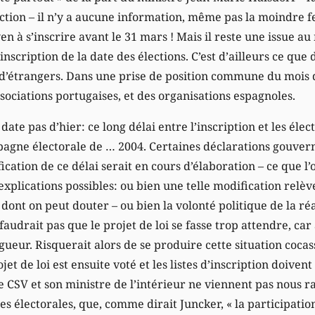
ection – il n’y a aucune information, même pas la moindre 
yen à s’inscrire avant le 31 mars ! Mais il reste une issue au
’inscription de la date des élections. C’est d’ailleurs ce q
d’étrangers. Dans une prise de position commune du mois de
sociations portugaises, et des organisations espagnoles.
ate pas d’hier: ce long délai entre l’inscription et les élec
mpagne électorale de … 2004. Certaines déclarations gouve
ication de ce délai serait en cours d’élaboration – ce que l
xplications possibles: ou bien une telle modification relè
dont on peut douter – ou bien la volonté politique de la ré
e faudrait pas que le projet de loi se fasse trop attendre, car
gueur. Risquerait alors de se produire cette situation cocas
jet de loi est ensuite voté et les listes d’inscription doive
le CSV et son ministre de l’intérieur ne viennent pas nous ra
s électorales, que, comme dirait Juncker, « la participation