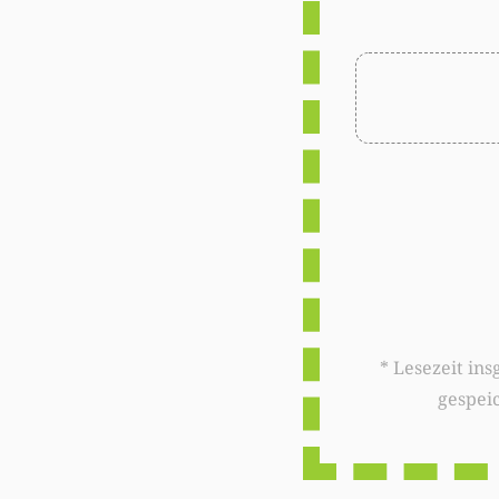
* Lesezeit insgesamt auf woxx.lu: 
gespei