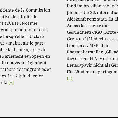
fand im brasilianischen R
sidente de la Commission
Janeiro die 26. internati
ative des droits de
Aidskonferenz statt. Zu 
e (CCDH), Noémie
Anlass kritisierte die
, était parfaitement dans
Gesundheits-NGO „Ärzte
e lorsqu’elle a déclaré
Grenzen“ (Médecins sans
aut « maintenir le pare-
frontieres, MSF) den
tre la droite », après le
Pharmahersteller „Gilead
u Parlement européen en
dieser sein HIV-Medikam
 du nouveau règlement
Lenacapavir nicht als Ge
 retours des migrant·es et
für Länder mit geringem
·es, le 17 juin dernier.
[+]
st la
[+]