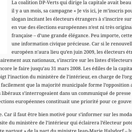
La coalition DP-Verts qui dirige la capitale avait beau 
il y a un mois, sa campagne « Je vis ici, je m’inscris pou
slogan incitant les électeurs étrangers à s’inscrire sur 
en vue des élections européennes n’est ni très original
française – d’une grande élégance. Peu importe, cet
une information civique précieuse. Car si le renouv
européen n’aura lieu qu’en juin 2009, les électeurs ét
rairement aux nationaux, s’inscrire sur les listes d’électeur
encore le faire jusqu’au 31 mars 2008. Les édiles de la capi
gt l’inaction du ministère de l’intérieur, en charge de l’org
us facilement que la majorité municipale forme l’opposition 
libéraux s’interrogeaient dans un communiqué de presse si
lections européennes constituait une priorité pour ce gouv
e. Car il faut être bien motivé pour s’informer sur les modal
e site du ministère de l’intérieur qui éclairera l’électeur pot
e partout » de la part du ministre Jean-Marie Halsdorf – l