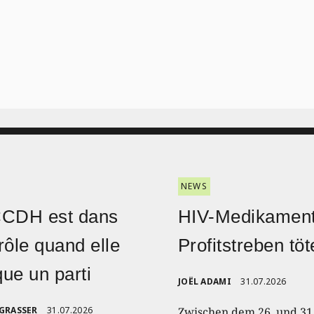
NEWS
CCDH est dans
HIV-Medikament
rôle quand elle
Profitstreben töt
ique un parti
JOËL ADAMI
31.07.2026
 GRASSER
31.07.2026
Zwischen dem 26. und 31.