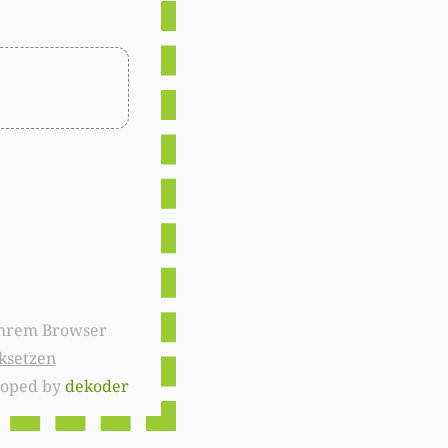
ksetzen
loped by
dekoder