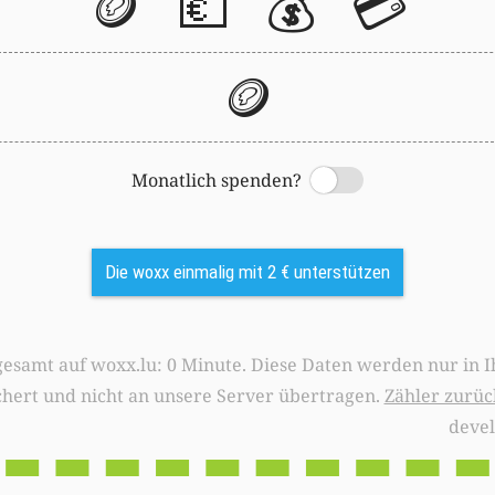
🪙
💶
💰
💳
🪙
Monatlich spenden?
Switch
Die woxx einmalig mit 2 € unterstützen
0 Minute. Diese Daten werden nur in Ihrem Browser
chert und nicht an unsere Server übertragen.
Zähler zurüc
deve