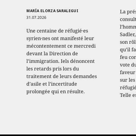
MARÍA ELORZA SARALEGUI
La pré
31.07.2026
consult
l’homm
Une centaine de réfugié·es
Sadler
syrien·nes ont manifesté leur
son rôl
mécontentement ce mercredi
qu’il f
devant la Direction de
feu con
l’immigration. Iels dénoncent
vote d
les retards pris lors du
faveur
traitement de leurs demandes
sur les
d’asile et l’incertitude
réfugié
prolongée qui en résulte.
Telle e