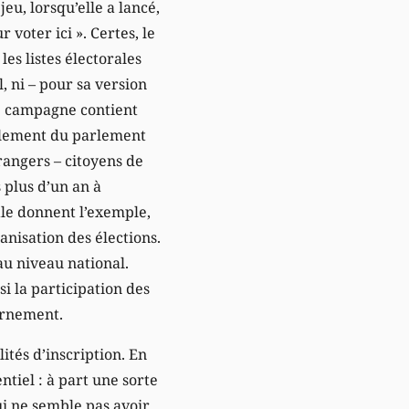
jeu, lorsqu’elle a lancé,
r voter ici ». Certes, le
les listes électorales
, ni – pour sa version
te campagne contient
ellement du parlement
rangers – citoyens de
s plus d’un an à
tale donnent l’exemple,
anisation des élections.
au niveau national.
 la participation des
ernement.
ités d’inscription. En
entiel : à part une sorte
ui ne semble pas avoir