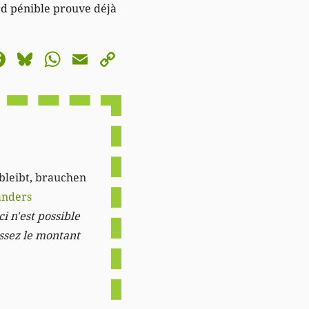
rd pénible prouve déjà
astodon
Facebook
Bluesky
WhatsApp
Email
Copy
Link
 bleibt, brauchen
anders
i n'est possible
issez le montant