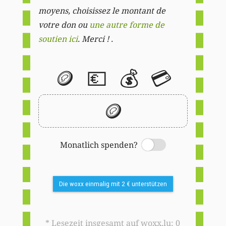
moyens, choisissez le montant de
votre don ou
une autre forme de
soutien ici
. Merci ! .
🪙
💶
💰
💳
🪙
Monatlich spenden?
Switch
Die woxx einmalig mit 2 € unterstützen
* Lesezeit insgesamt auf woxx.lu: 0