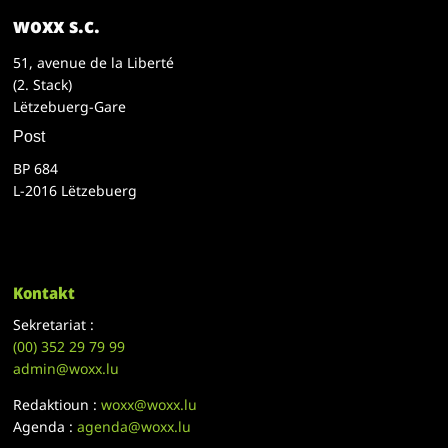
woxx s.c.
51, avenue de la Liberté
(2. Stack)
Lëtzebuerg-Gare
Post
BP 684
L-2016 Lëtzebuerg
Kontakt
Sekretariat :
(00)
352 29 79 99
admin@woxx.lu
Redaktioun :
woxx@woxx.lu
Agenda :
agenda@woxx.lu