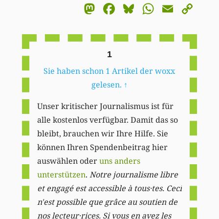
Mastodon
Facebook
Bluesky
WhatsA
Email
Co
Li
1
Sie haben schon 1 Artikel der woxx
gelesen.
↑
Unser kritischer Journalismus ist für
alle kostenlos verfügbar. Damit das so
bleibt, brauchen wir Ihre Hilfe. Sie
können Ihren Spendenbeitrag hier
auswählen oder
uns anders
unterstützen
.
Notre journalisme libre
et engagé est accessible à tous·tes. Ceci
n'est possible que grâce au soutien de
nos lecteur·rices. Si vous en avez les