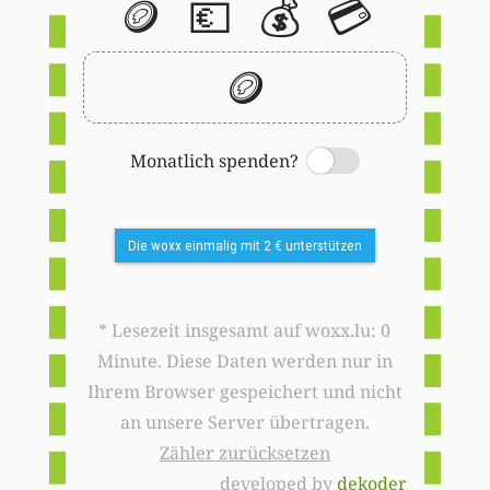
🪙
💶
💰
💳
🪙
Monatlich spenden?
Switch
Die woxx einmalig mit 2 € unterstützen
* Lesezeit insgesamt auf woxx.lu: 0
Minute. Diese Daten werden nur in
Ihrem Browser gespeichert und nicht
an unsere Server übertragen.
Zähler zurücksetzen
developed by
dekoder