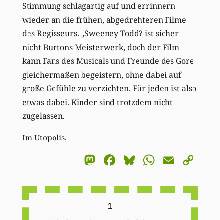
Stimmung schlagartig auf und errinnern
wieder an die frühen, abgedrehteren Filme
des Regisseurs. „Sweeney Todd? ist sicher
nicht Burtons Meisterwerk, doch der Film
kann Fans des Musicals und Freunde des Gore
gleichermaßen begeistern, ohne dabei auf
große Gefühle zu verzichten. Für jeden ist also
etwas dabei. Kinder sind trotzdem nicht
zugelassen.
Im Utopolis.
Mastodon
Facebook
Bluesky
WhatsA
Email
Co
Li
1