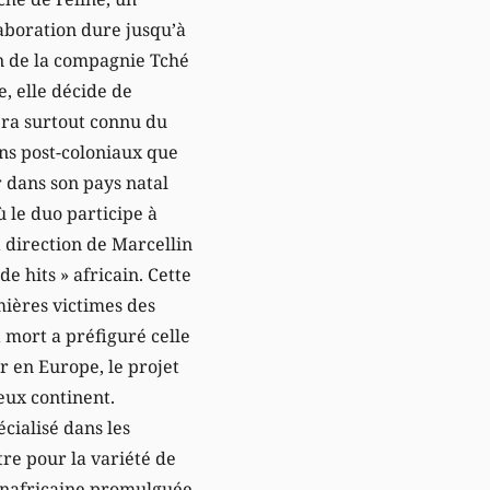
laboration dure jusqu’à
in de la compagnie Tché
e, elle décide de
era surtout connu du
ens post-coloniaux que
r dans son pays natal
ù le duo participe à
a direction de Marcellin
e hits » africain. Cette
mières victimes des
a mort a préfiguré celle
r en Europe, le projet
eux continent.
écialisé dans les
tre pour la variété de
 panafricaine promulguée