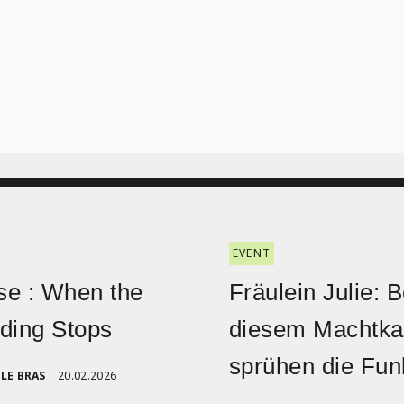
EVENT
e : When the
Fräulein Julie: B
ding Stops
diesem Machtk
sprühen die Fu
LE BRAS
20.02.2026