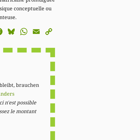
usique conceptuelle ou
anteuse.
astodon
Facebook
Bluesky
WhatsApp
Email
Copy
Link
 bleibt, brauchen
anders
i n'est possible
issez le montant