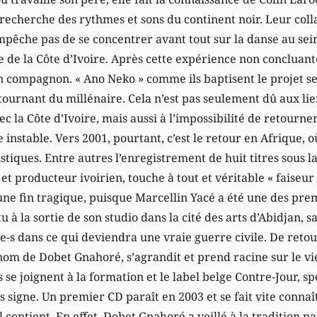
a recherche des rythmes et sons du continent noir. Leur col
’empêche pas de se concentrer avant tout sur la danse au se
e de la Côte d’Ivoire. Après cette expérience non concluant
 compagnon. « Ano Neko » comme ils baptisent le projet s
 tournant du millénaire. Cela n’est pas seulement dû aux li
ec la Côte d’Ivoire, mais aussi à l’impossibilité de retourne
e instable. Vers 2001, pourtant, c’est le retour en Afrique, o
stiques. Entre autres l’enregistrement de huit titres sous l
t producteur ivoirien, touche à tout et véritable « faiseur d
une fin tragique, puisque Marcellin Yacé a été une des pre
 à la sortie de son studio dans la cité des arts d’Abidjan, s
ne-s dans ce qui deviendra une vraie guerre civile. De retou
nom de Dobet Gnahoré, s’agrandit et prend racine sur le vi
 se joignent à la formation et le label belge Contre-Jour, sp
signe. Un premier CD paraît en 2003 et se fait vite connaî
il contient. En effet, Dobet Gnahoré a veillé à la tradition