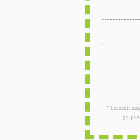
* Lesezeit insgesamt auf woxx.lu: 
gespei