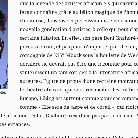
que la légende des artistes africain-e-s qui surgirai
ferait connaître grâce au bâton magique de l’hom
chanteuse, danseuse et percussionniste ivoirienne
nouvelle génération d’artistes, à celle qui peut s’
certaine filiation. En effet, son père Boni Gnahoré 
percussioniste, et pas pour n’importe qui : il exerç
compagnie de Ki Yi Mbock sous la houlette de Wer
dernière ne devrait pas être une inconnue pour ce
s’intéressent un tant soit peu à la littérature afric
auteures. Figure de proue d’une certaine mouvance
le théâtre africain, qui veut reconcilier les traditi
lle.
Europe, Liking est surtout connue pour ses roman
comme « Elle sera de jaspe et de corail », qui ridi
té africaine. Dobet Gnahoré n’est donc pas partie de rien. 
ues errances.
 travaille son père, elle fait la connaissance de Colin Laro