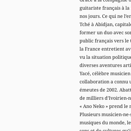
guitariste français à l
nos jours. Ce qui ne l
Tché à Abidjan, capital
former un duo avec son
public français vers le
la France entretient av
vu la situation politiqu
diverses aventures arti
Yacé, célèbre musicien e
collaboration a connu 
émeutes de 2002. Abattu
de milliers d’Ivoirien-
« Ano Neko » prend le 
Plusieurs musicien-ne-s
musiques du monde, les 
sons et de cultures qu’