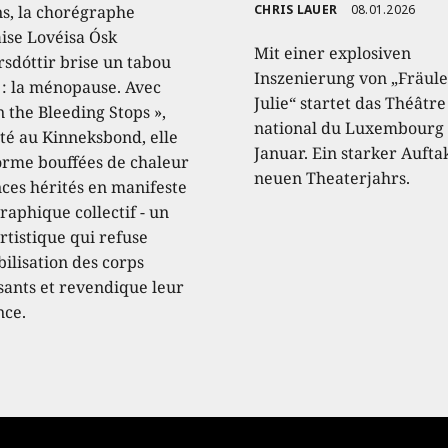
ns, la chorégraphe
CHRIS LAUER
08.01.2026
aise Lovéisa Ósk
Mit einer explosiven
sdóttir brise un tabou
Inszenierung von „Fräule
 : la ménopause. Avec
Julie“ startet das Théâtre
 the Bleeding Stops »,
national du Luxembourg 
té au Kinneksbond, elle
Januar. Ein starker Aufta
orme bouffées de chaleur
neuen Theaterjahrs.
nces hérités en manifeste
raphique collectif - un
rtistique qui refuse
ibilisation des corps
ssants et revendique leur
nce.