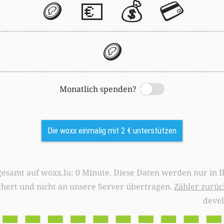
🪙
💶
💰
💳
🪙
Monatlich spenden?
Switch
Die woxx einmalig mit 2 € unterstützen
0 Minute. Diese Daten werden nur in Ihrem Browser
chert und nicht an unsere Server übertragen.
Zähler zurüc
deve