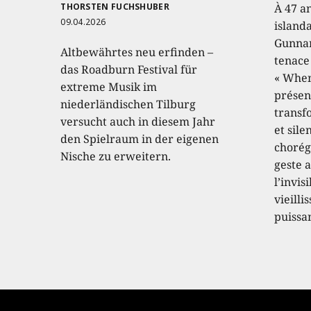
THORSTEN FUCHSHUBER
À 47 a
09.04.2026
island
Gunnar
Altbewährtes neu erfinden –
tenace
das Roadburn Festival für
« When
extreme Musik im
présen
niederländischen Tilburg
transf
versucht auch in diesem Jahr
et sile
den Spielraum in der eigenen
chorég
Nische zu erweitern.
geste a
l’invis
vieilli
puissa