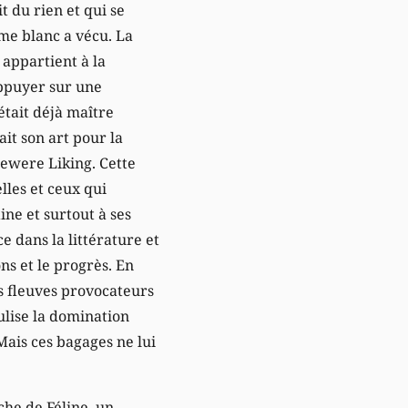
t du rien et qui se
me blanc a vécu. La
 appartient à la
appuyer sur une
était déjà maître
ait son art pour la
ewere Liking. Cette
lles et ceux qui
aine et surtout à ses
 dans la littérature et
ons et le progrès. En
s fleuves provocateurs
culise la domination
Mais ces bagages ne lui
che de Féline, un