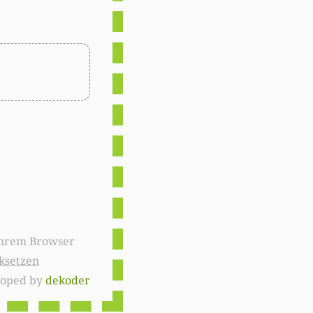
ksetzen
loped by
dekoder