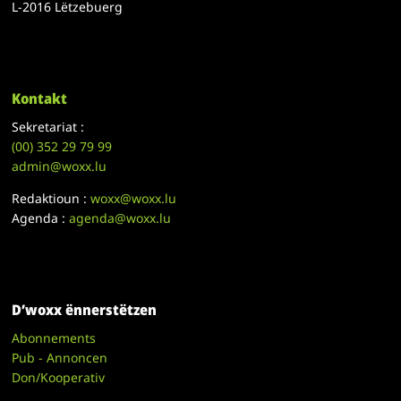
L-2016 Lëtzebuerg
Kontakt
Sekretariat :
(00)
352 29 79 99
admin@woxx.lu
Redaktioun :
woxx@woxx.lu
Agenda :
agenda@woxx.lu
D’woxx ënnerstëtzen
Abonnements
Pub - Annoncen
Don/Kooperativ