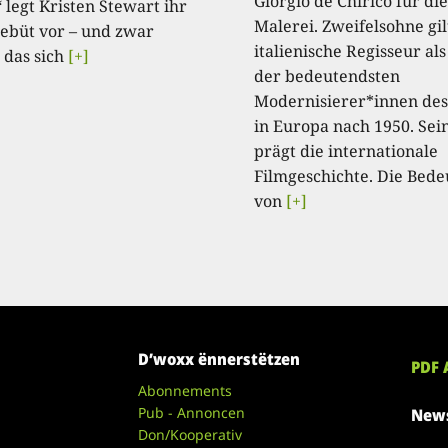
Giorgio de Chirico für die
 legt Kristen Stewart ihr
Malerei. Zweifelsohne gil
ebüt vor – und zwar
italienische Regisseur als
 das sich
[+]
der bedeutendsten
Modernisierer*innen des
in Europa nach 1950. Se
prägt die internationale
Filmgeschichte. Die Bed
von
[+]
D’woxx ënnerstëtzen
PDF 
Abonnements
Pub - Annoncen
News
Don/Kooperativ