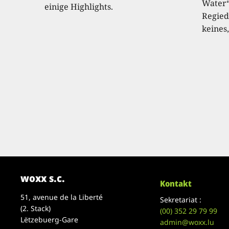
Water“
einige Highlights.
Regied
keines,
woxx s.c.
Kontakt
51, avenue de la Liberté
Sekretariat :
(2. Stack)
(00)
352 29 79 99
Lëtzebuerg-Gare
admin@woxx.lu