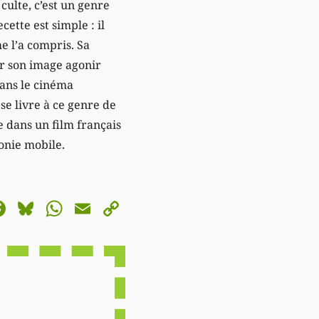
culte, c’est un genre
tte est simple : il
e l’a compris. Sa
ser son image agonir
dans le cinéma
 se livre à ce genre de
dans un film français
onie mobile.
astodon
Facebook
Bluesky
WhatsApp
Email
Copy
Link