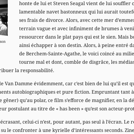
honte de lui et Steven Seagal vient de lui souffler 
lamentable navet bastonneux qui lui aurait toutef
ses frais de divorce. Alors, avec cette mer d’emm
terrain vague et avec infiniment de brumes à venir,
ressourcer dans le plat pays qui est le sien. Mais 
son
ainsi échapper à son destin. Alors, à peine entré 
de Berchem-Sainte-Agathe, le voici coincé au mili
tourne mal et dont, comble de disgrâce, les média
ribuer la responsabilité.
e Van Damme évidemment, car c’est bien de lui qu’il est qu
nts autobiographiques et pure fiction. Empruntant tant à
e gêner) qu’au polar, ce film s’efforce de magnifier, en la d
ur postulant au titre de « has been » qu’est son acteur-pr
écrasant, celui-ci n’est, pour autant, pas seul à l’écran. Le
 su le confronter à une kyrielle d’intéressants seconds. Zi