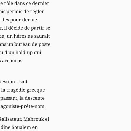
ce rôle dans ce dernier
ois permis de régler
erdes pour dernier
 il décide de partir se
bon, un héros ne saurait
dans un bureau de poste
eu d’un hold-up qui
s accourus
estion – sait
 la tragédie grecque
épassant, la descente
otagoniste-prête-nom.
 réalisateur, Mabrouk el
nedine Soualem en