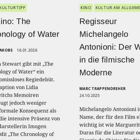
KULTURTIPP
KINO
KULTUR AM ALLGEM
ino: The
Regisseur
nology of Water
Michelangelo
Antonioni: Der 
JAKOBS
16.01.2026
in die filmische
n Stewart gibt mit „The
Moderne
logy of Water“ ein
missloses Regiedebüt.
aption von Lidia
MARC TRAPPENDREHER
itchs Memoiren
24.10.2025
ugt jedoch weniger
Michelangelo Antonioni is
formale Konsequenz als
Name, der für den Film 
die intensive Präsenz von
wichtig ist wie Margueri
arstellerin Imogen
Duras für die Literatur o
 Mit „The Chronology of