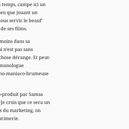
rs temps, campe ici un
ien que jouant un
ous servir le beauf‘
e ses films.
 moins dans sa
 n’est pas sans
chose dérange. Et peut-
u monologue
caïno-maniaco-brumeuse
co-produit par Samsa
Je crois que ce sera un
dés du marketing, on
mprimerie.