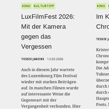
KINO
KULTURTIPP
KINO
LuxFilmFest 2026:
Im K
Mit der Kamera
Chro
gegen das
TESSIE 
Vergessen
Kriste
Chrono
TESSIE JAKOBS
12.03.2026
kompro
Die Ad
Auch in diesem Jahr wartete
Yuknav
des Luxembourg Film Festival
überze
wieder mit starken Beiträgen
durch 
auf. In manchen Filmen wurde
durch 
auf interessante Weise die
Hauptd
Gegenwart mit der
Poots.
Vergangenheit verbunden. Hier