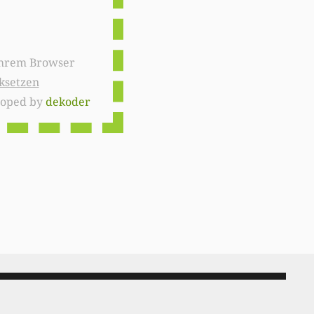
ksetzen
loped by
dekoder