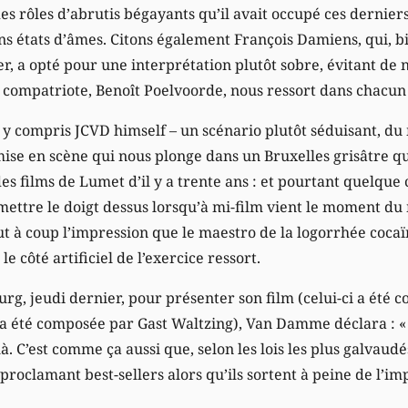
des rôles d’abrutis bégayants qu’il avait occupé ces dernie
ns états d’âmes. Citons également François Damiens, qui, b
, a opté pour une interprétation plutôt sobre, évitant de n
ompatriote, Benoît Poelvoorde, nous ressort dans chacun d
 y compris JCVD himself – un scénario plutôt séduisant, du
ise en scène qui nous plonge dans un Bruxelles grisâtre qui
s films de Lumet d’il y a trente ans : et pourtant quelque 
ettre le doigt dessus lorsqu’à mi-film vient le moment d
out à coup l’impression que le maestro de la logorrhée co
le côté artificiel de l’exercice ressort.
g, jeudi dernier, pour présenter son film (celui-ci a été 
 a été composée par Gast Waltzing), Van Damme déclara : « 
ilà. C’est comme ça aussi que, selon les lois les plus galvau
s proclamant best-sellers alors qu’ils sortent à peine de l’i