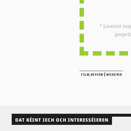
* Lesezeit insgesamt auf woxx.lu: 
gespei
|
FILM_REVIEW
WOXX958
DAT KÉINT IECH OCH INTERESSÉIEREN