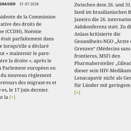
 GRASSER
31.07.2026
Zwischen dem 26. und 31.
fand im brasilianischen R
sidente de la Commission
Janeiro die 26. internati
ative des droits de
Aidskonferenz statt. Zu 
e (CCDH), Noémie
Anlass kritisierte die
, était parfaitement dans
Gesundheits-NGO „Ärzte
e lorsqu’elle a déclaré
Grenzen“ (Médecins sans
aut « maintenir le pare-
frontieres, MSF) den
tre la droite », après le
Pharmahersteller „Gilead
u Parlement européen en
dieser sein HIV-Medikam
 du nouveau règlement
Lenacapavir nicht als Ge
 retours des migrant·es et
für Länder mit geringem
·es, le 17 juin dernier.
[+]
st la
[+]