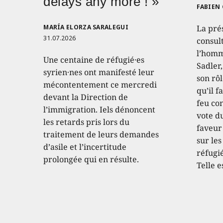
delays any more ! »
FABIEN
MARÍA ELORZA SARALEGUI
La pré
31.07.2026
consult
l’homm
Une centaine de réfugié·es
Sadler
syrien·nes ont manifesté leur
son rôl
mécontentement ce mercredi
qu’il f
devant la Direction de
feu con
l’immigration. Iels dénoncent
vote d
les retards pris lors du
faveur
traitement de leurs demandes
sur les
d’asile et l’incertitude
réfugié
prolongée qui en résulte.
Telle e