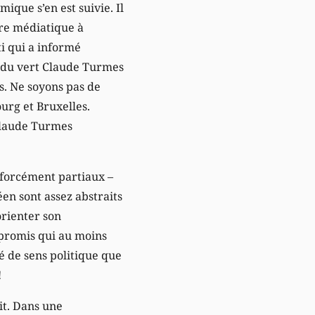
mique s’en est suivie. Il
ture médiatique à
ti qui a informé
se du vert Claude Turmes
s. Ne soyons pas de
ourg et Bruxelles.
 Claude Turmes
 forcément partiaux –
éen sont assez abstraits
orienter son
mpromis qui au moins
ué de sens politique que
!
ait. Dans une