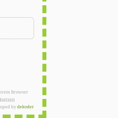
ksetzen
loped by
dekoder