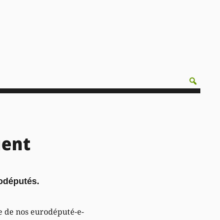
uent
rodéputés.
re de nos eurodéputé-e-