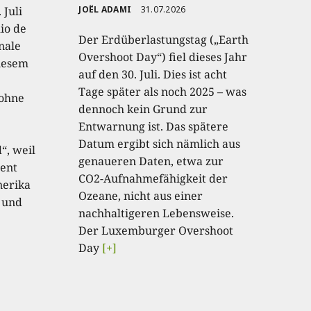
 Juli
JOËL ADAMI
31.07.2026
io de
Der Erdüberlastungstag („Earth
onale
Overshoot Day“) fiel dieses Jahr
diesem
auf den 30. Juli. Dies ist acht
Tage später als noch 2025 – was
 ohne
dennoch kein Grund zur
Entwarnung ist. Das spätere
Datum ergibt sich nämlich aus
“, weil
genaueren Daten, etwa zur
ent
CO2-Aufnahmefähigkeit der
nerika
Ozeane, nicht aus einer
 und
nachhaltigeren Lebensweise.
Der Luxemburger Overshoot
Day
[+]