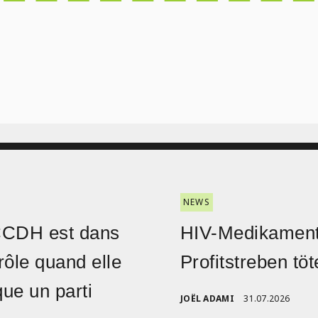
NEWS
CCDH est dans
HIV-Medikament
rôle quand elle
Profitstreben töt
ique un parti
JOËL ADAMI
31.07.2026