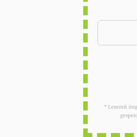
* Lesezeit insgesamt auf woxx.lu: 
gespei