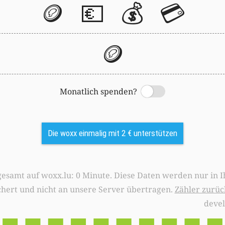
🪙
💶
💰
💳
🪙
Monatlich spenden?
Switch
Die woxx einmalig mit 2 € unterstützen
0 Minute. Diese Daten werden nur in Ihrem Browser
chert und nicht an unsere Server übertragen.
Zähler zurüc
deve