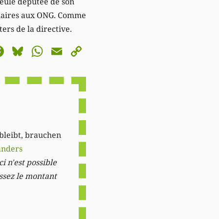
seule députée de son
milaires aux ONG. Comme
ers de la directive.
astodon
Facebook
Bluesky
WhatsApp
Email
Copy
Link
 bleibt, brauchen
anders
i n'est possible
issez le montant