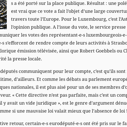
s a été porté sur la place publique. Résultat : une polé
est vrai que ce vote a fait l’objet d’une large couver
travers toute l’Europe. Pour le Luxembourg, c’est l’As
l’opinion publique. A l’issue du vote, le service pres
uniquer les votes des représentant-e-s luxembourgeois-e-
e-s s’efforcent de rendre compte de leurs activités à Strasb
olklorique émission télévisée, ainsi que Robert Goebbels ou
té la presse locale.
rodéputés communiquent pour leur compte, c’est qu’ils sont
légitime, d’ailleurs. Et comme les débats au parlement europ
ques nationales, il est plus aisé pour un de ses membres d’
eur. « Cette directive n’est pas parfaite, mais c’est un co
il y avait un vide juridique », est le genre d’argument dén
mme si une mauvaise loi valait mieux que l’absence de loi 
tive retour, certain-e-s eurodéputé-e-s ont été pris sur le f