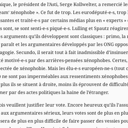
que, le président de l’Asti, Serge Kollwelter, a remercié le
eam‘ xénophobe ». Ce fut de trop. Les eurodéputé-e-s, trop
antes et traité-e-s par certains médias plus en « experts »
ls sont, se sont senti-e-s piqué-e-s. Lulling et Spautz réag
Les arguments qu’ils développent sont classiques : primo, la
y paraît et les argumentaires développés par les ONG opposé
gogie. Secundo, il serait tout à fait inadmissible d’insinuer
été motivé-e-s par des arrières-pensées xénophobes. Certes,
ctée de xénophobie. Mais les élu-e-s européen-ne-s (tout
 ne sont pas imperméables aux ressentiments xénophobes c
lus ils se situent à droite, moins ils éprouvent de difficult
er par des actes politiques la haine de l’étranger.
ois veuillent justifier leur vote. Encore heureux qu’ils l’ass
 aux argumentaires sérieux, leurs votes sont de plus en plu
 sera de plus en plus difficile de faire passer des vessies p