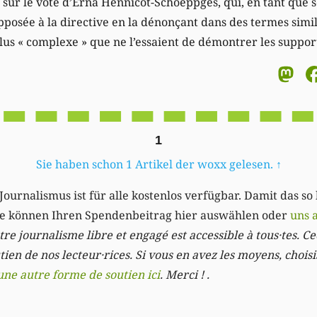
r sur le vote d’Erna Hennicot-Schoeppges, qui, en tant que 
 opposée à la directive en la dénonçant dans des termes si
 plus « complexe » que ne l’essaient de démontrer les support
M
1
Sie haben schon 1 Artikel der woxx gelesen.
↑
Journalismus ist für alle kostenlos verfügbar. Damit das so
Sie können Ihren Spendenbeitrag hier auswählen oder
uns 
re journalisme libre et engagé est accessible à tous·tes. Cec
ien de nos lecteur·rices. Si vous en avez les moyens, chois
une autre forme de soutien ici
. Merci ! .