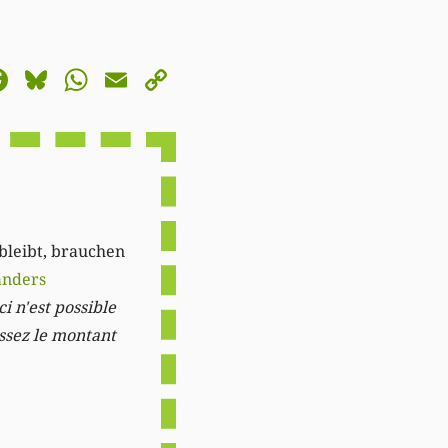
astodon
Facebook
Bluesky
WhatsApp
Email
Copy
Link
 bleibt, brauchen
anders
i n'est possible
issez le montant