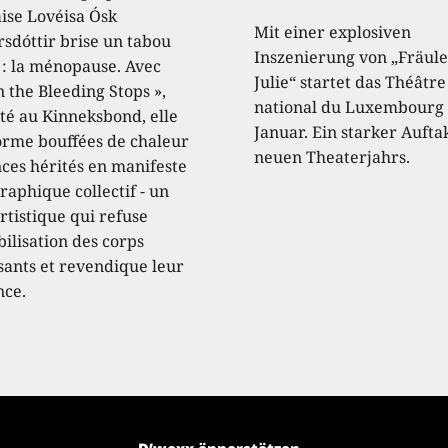
aise Lovéisa Ósk
Mit einer explosiven
sdóttir brise un tabou
Inszenierung von „Fräule
 : la ménopause. Avec
Julie“ startet das Théâtre
 the Bleeding Stops »,
national du Luxembourg 
té au Kinneksbond, elle
Januar. Ein starker Aufta
orme bouffées de chaleur
neuen Theaterjahrs.
nces hérités en manifeste
raphique collectif - un
rtistique qui refuse
ibilisation des corps
ssants et revendique leur
nce.