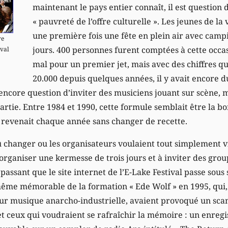
maintenant le pays entier connaît, il est question 
« pauvreté de l’offre culturelle ». Les jeunes de la
une première fois une fête en plein air avec campi
re
jours. 400 personnes furent comptées à cette occasi
ival
mal pour un premier jet, mais avec des chiffres q
20.000 depuis quelques années, il y avait encore du
s encore question d’inviter des musiciens jouant sur scène, 
artie. Entre 1984 et 1990, cette formule semblait être la b
revenait chaque année sans changer de recette.
û changer ou les organisateurs voulaient tout simplement vi
 organiser une kermesse de trois jours et à inviter des gr
passant que le site internet de l’E-Lake Festival passe sous
ême mémorable de la formation « Ede Wolf » en 1995, qui,
eur musique anarcho-industrielle, avaient provoqué un scan
et ceux qui voudraient se rafraîchir la mémoire : un enregi