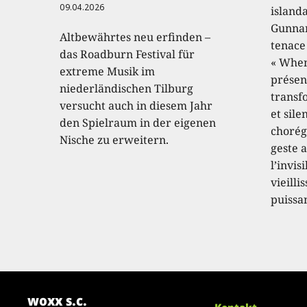
09.04.2026
island
Gunnar
Altbewährtes neu erfinden –
tenace
das Roadburn Festival für
« When
extreme Musik im
présen
niederländischen Tilburg
transf
versucht auch in diesem Jahr
et sile
den Spielraum in der eigenen
chorég
Nische zu erweitern.
geste a
l’invis
vieilli
puissa
woxx s.c.