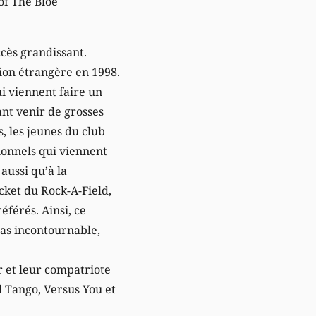
of The Bloe
ccès grandissant.
ion étrangère en 1998.
i viennent faire un
sant venir de grosses
 les jeunes du club
ionnels qui viennent
aussi qu’à la
icket du Rock-A-Field,
éférés. Ainsi, ce
pas incontournable,
r et leur compatriote
 Tango, Versus You et