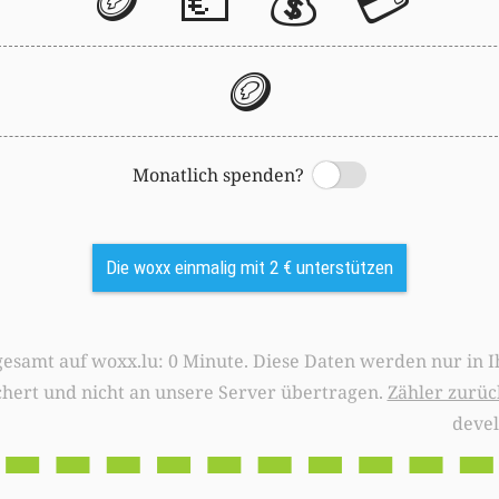
🪙
💶
💰
💳
🪙
Monatlich spenden?
Switch
Die woxx einmalig mit 2 € unterstützen
0 Minute. Diese Daten werden nur in Ihrem Browser
chert und nicht an unsere Server übertragen.
Zähler zurüc
deve