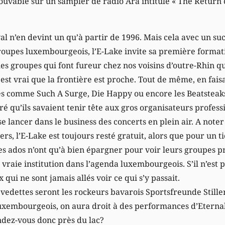
trouvable sur un sampler de radio Ara intitulé « The Return 
ival n’en devint un qu’à partir de 1996. Mais cela avec un su
oupes luxembourgeois, l’E-Lake invite sa première format
es groupes qui font fureur chez nos voisins d’outre-Rhin qu
il est vrai que la frontière est proche. Tout de même, en fai
 comme Such A Surge, Die Happy ou encore les Beatsteaks,
é qu’ils savaient tenir tête aux gros organisateurs profess
 lancer dans le business des concerts en plein air. A noter 
ers, l’E-Lake est toujours resté gratuit, alors que pour un t
 les ados n’ont qu’à bien épargner pour voir leurs groupes pr
 vraie institution dans l’agenda luxembourgeois. S’il n’est 
x qui ne sont jamais allés voir ce qui s’y passait.
 vedettes seront les rockeurs bavarois Sportsfreunde Stille
xembourgeois, on aura droit à des performances d’Eternal
dez-vous donc près du lac?