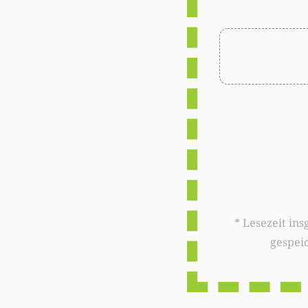
* Lesezeit insgesamt auf woxx.lu: 
gespei