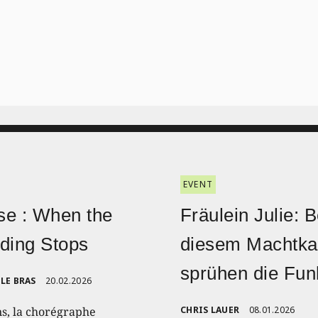
EVENT
e : When the
Fräulein Julie: B
ding Stops
diesem Machtk
sprühen die Fu
LE BRAS
20.02.2026
ns, la chorégraphe
CHRIS LAUER
08.01.2026