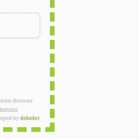
ksetzen
loped by
dekoder