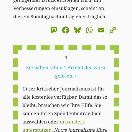
Verbesserungen einzuklagen, scheint an
diesem Sonntagnachmittag eher fraglich.
Mastodon
Facebook
Bluesky
WhatsA
Email
Co
Li
1
Sie haben schon 1 Artikel der woxx
gelesen.
↑
Unser kritischer Journalismus ist für
alle kostenlos verfügbar. Damit das so
bleibt, brauchen wir Ihre Hilfe. Sie
können Ihren Spendenbeitrag hier
auswählen oder
uns anders
unterstützen
.
Notre journalisme libre