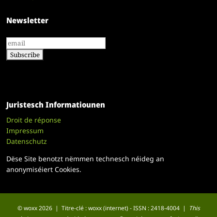
Newsletter
Juristesch Informatiounen
Droit de réponse
Impressum
Datenschutz
Dëse Site benotzt nëmmen technesch néideg an
anonymiséiert Cookies.
© woxx 2026 | Titre-clé : woxx (internet) - ISSN : 2418-4004 |
This