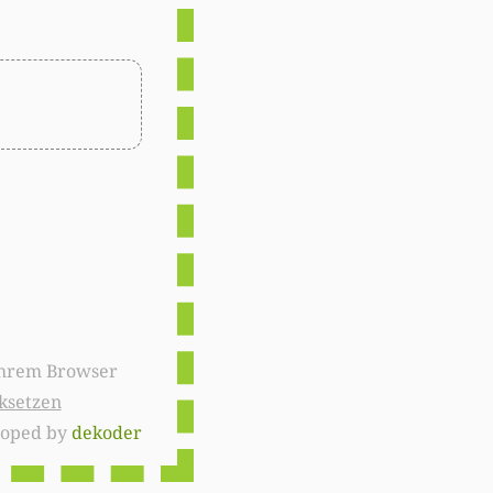
ksetzen
loped by
dekoder