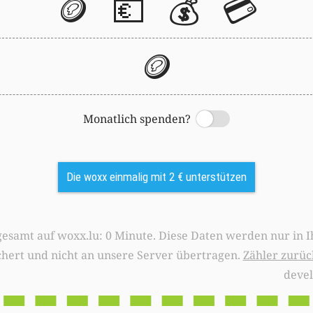
🪙
💶
💰
💳
🪙
Monatlich spenden?
Switch
Die woxx einmalig mit 2 € unterstützen
0 Minute. Diese Daten werden nur in Ihrem Browser
chert und nicht an unsere Server übertragen.
Zähler zurüc
deve