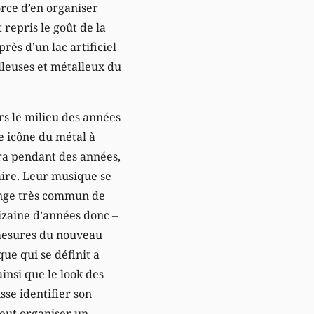
orce d’en organiser
 repris le goût de la
près d’un lac artificiel
lleuses et métalleux du
rs le milieu des années
ne icône du métal à
ra pendant des années,
aire. Leur musique se
ange très commun de
dizaine d’années donc –
 mesures du nouveau
ue qui se définit a
insi que le look des
sse identifier son
veut organiser un