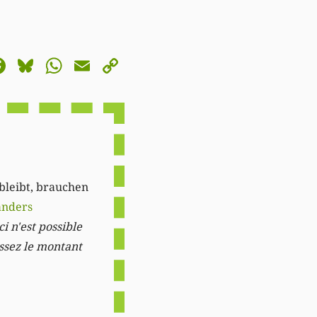
astodon
Facebook
Bluesky
WhatsApp
Email
Copy
Link
 bleibt, brauchen
anders
i n'est possible
issez le montant