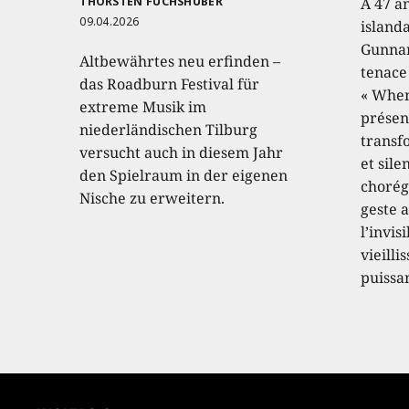
THORSTEN FUCHSHUBER
À 47 a
09.04.2026
island
Gunnar
Altbewährtes neu erfinden –
tenace
das Roadburn Festival für
« When
extreme Musik im
présen
niederländischen Tilburg
transf
versucht auch in diesem Jahr
et sile
den Spielraum in der eigenen
chorég
Nische zu erweitern.
geste a
l’invis
vieilli
puissa