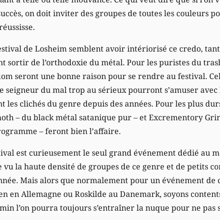
succès, on doit inviter des groupes de toutes les couleurs 
éussisse.
estival de Losheim semblent avoir intériorisé ce credo, ta
t sortir de l’orthodoxie du métal. Pour les puristes du tras
om seront une bonne raison pour se rendre au festival. Cel
e seigneur du mal trop au sérieux pourront s’amuser avec l
t les clichés du genre depuis des années. Pour les plus dur
h – du black métal satanique pur – et Excrementory Grin
rogramme – feront bien l’affaire.
stival est curieusement le seul grand événement dédié au m
vu la haute densité de groupes de ce genre et de petits co
’année. Mais alors que normalement pour un événement de cet
n en Allemagne ou Roskilde au Danemark, soyons contents 
emin l’on pourra toujours s’entraîner la nuque pour ne pas 