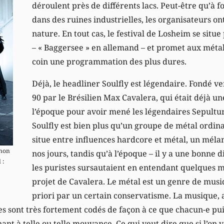
déroulent près de différents lacs. Peut-être qu’à f
dans des ruines industrielles, les organisateurs ont
nature. En tout cas, le festival de Losheim se situe 
– « Baggersee » en allemand – et promet aux méta
coin une programmation des plus dures.
Déjà, le headliner Soulfly est légendaire. Fondé ve
90 par le Brésilien Max Cavalera, qui était déjà u
l’époque pour avoir mené les légendaires Sepultu
Soulfly est bien plus qu’un groupe de métal ordin
situe entre influences hardcore et métal, un mél
 non
nos jours, tandis qu’à l’époque – il y a une bonne 
 :
les puristes sursautaient en entendant quelques
projet de Cavalera. Le métal est un genre de musiq
priori par un certain conservatisme. La musique, a
s sont très fortement codés de façon à ce que chacun-e pui
nt à telle ou telle mouvance. Ce qui veut dire que si l’on 