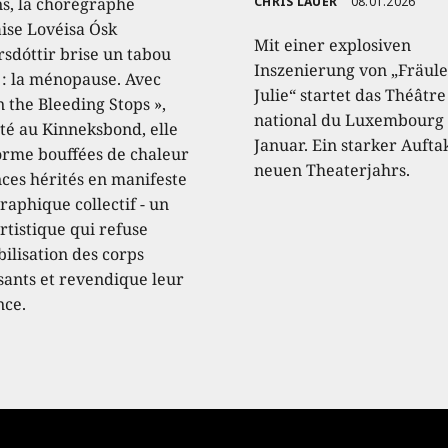
ns, la chorégraphe
CHRIS LAUER
08.01.2026
aise Lovéisa Ósk
Mit einer explosiven
sdóttir brise un tabou
Inszenierung von „Fräule
 : la ménopause. Avec
Julie“ startet das Théâtre
 the Bleeding Stops »,
national du Luxembourg 
té au Kinneksbond, elle
Januar. Ein starker Aufta
orme bouffées de chaleur
neuen Theaterjahrs.
nces hérités en manifeste
raphique collectif - un
rtistique qui refuse
ibilisation des corps
ssants et revendique leur
nce.