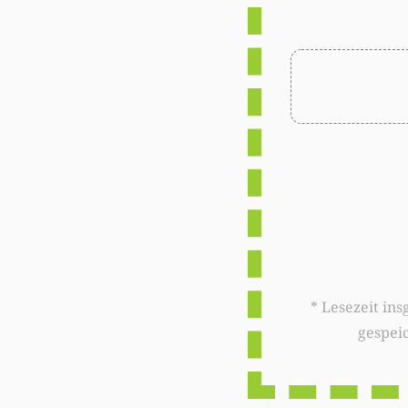
* Lesezeit insgesamt auf woxx.lu: 
gespei