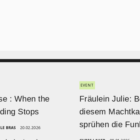
EVENT
e : When the
Fräulein Julie: B
ding Stops
diesem Machtk
sprühen die Fu
LE BRAS
20.02.2026