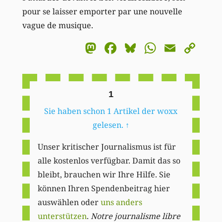
pour se laisser emporter par une nouvelle
vague de musique.
Mastodon
Facebook
Bluesky
WhatsA
Email
Co
Li
1
Sie haben schon 1 Artikel der woxx
gelesen.
↑
Unser kritischer Journalismus ist für
alle kostenlos verfügbar. Damit das so
bleibt, brauchen wir Ihre Hilfe. Sie
können Ihren Spendenbeitrag hier
auswählen oder
uns anders
unterstützen
.
Notre journalisme libre