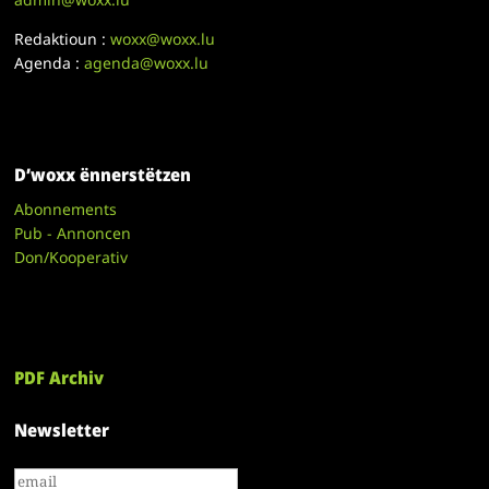
Redaktioun :
woxx@woxx.lu
Agenda :
agenda@woxx.lu
D’woxx ënnerstëtzen
Abonnements
Pub - Annoncen
Don/Kooperativ
PDF Archiv
Newsletter