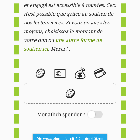
et engagé est accessible à tous·tes. Ceci
n'est possible que grâce au soutien de
nos lecteur·rices. Si vous en avez les
moyens, choisissez le montant de
votre don ou
une autre forme de
soutien ici
. Merci ! .
🪙
💶
💰
💳
🪙
Monatlich spenden?
Switch
Die woxx einmalig mit 2 € unterstützen