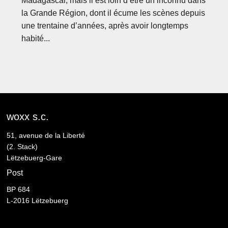
Madagascar, mais il est loin d’être un inconnu dans
la Grande Région, dont il écume les scènes depuis
une trentaine d’années, après avoir longtemps
habité...
woxx s.c.
51, avenue de la Liberté
(2. Stack)
Lëtzebuerg-Gare
Post
BP 684
L-2016 Lëtzebuerg