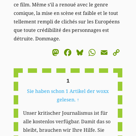
ce film. Même s’il a renoué avec le genre
comique, la mise en scène est faible et le tout
tellement rempli de clichés sur les Européens
que toute crédibilité des personnages est
détruite. Dommage.
Mastodon
Facebook
Bluesky
WhatsA
Email
Co
Li
1
Sie haben schon 1 Artikel der woxx
gelesen.
↑
Unser kritischer Journalismus ist für
alle kostenlos verfügbar. Damit das so
bleibt, brauchen wir Ihre Hilfe. Sie