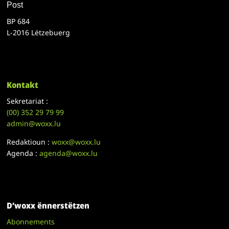
Post
BP 684
L-2016 Lëtzebuerg
Kontakt
Sekretariat :
(00)
352 29 79 99
admin@woxx.lu
Redaktioun :
woxx@woxx.lu
Agenda :
agenda@woxx.lu
D’woxx ënnerstëtzen
Abonnements