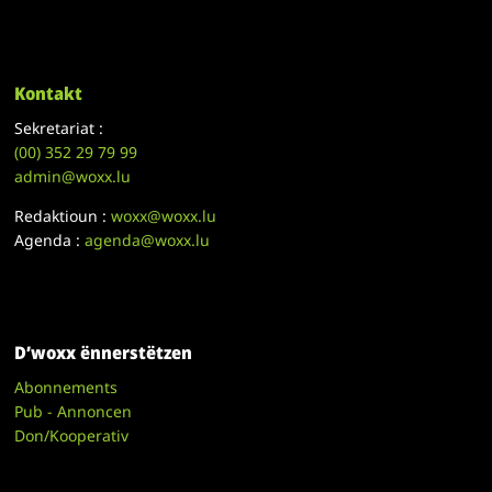
Kontakt
Sekretariat :
(00)
352 29 79 99
admin@woxx.lu
Redaktioun :
woxx@woxx.lu
Agenda :
agenda@woxx.lu
D’woxx ënnerstëtzen
Abonnements
Pub - Annoncen
Don/Kooperativ